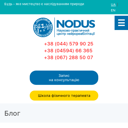
Будь - яке мистецтво є наслідуванням природи
|
UA
EN
+38 (044) 579 90 25
+38 (04594) 66 365
+38 (067) 288 50 07
Запис
на консультацiю
Школа фізичного терапевта
Блог