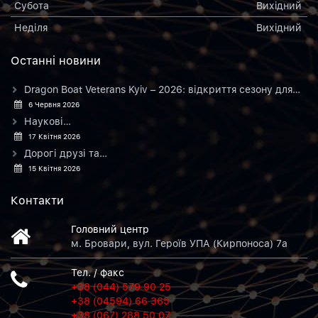
Субота
Вихiдний
Неділя
Вихiдний
Останнi новини
Dragon Boat Veterans Kyiv – 2026: відкриття сезону для…
6 Червня 2026
Наукові…
17 Квітня 2026
Дорогі друзі та…
15 Квітня 2026
Контакти
Головний центр
м. Бровари, вул. Героїв УПА (Кирпоноса) 7а
Тел. / факс
+38 (044) 579 90 25
+38 (04594) 66 365
+38 (067) 288 50 07