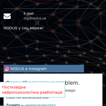
E-mail
org@nodus.ua
NODUS у соц.мережi
NODUS в Instagram
Sorry, there was a problem.
Постковідна
Twitter returned the following error message:
нейропсихологічна реабілітація
Could not authenticate you.
Tweets
@NODUS17512737
by