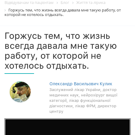
Відвідувачам та пацієнтам
Блог
Життя та лірика
Горжусь тем, что жизнь всегда давала мне такую работу, от
которой не хотелось отдыхать.
Горжусь тем, что жизнь
всегда давала мне такую
работу, от которой не
хотелось отдыхать.
Олександр Васильович Кулик
Заслужений лікар України, доктор
медичних наук, нейрохірург вищої
категорії, лікар функціональної
діагностики, лікар ФРМ, директор
центру