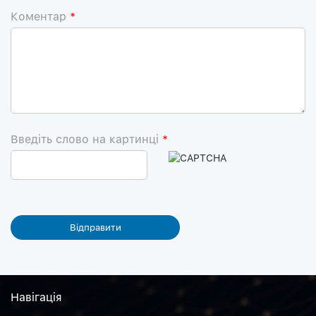
Коментар
*
Введіть слово на картинці
*
Навiгацiя