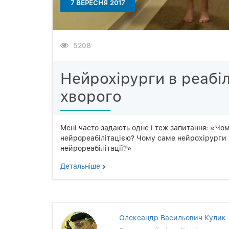
7 ВЕРЕСНЯ 2017
5208
Нейрохірурги в реабіл
хворого
Мені часто задають одне і теж запитання: «Чо
нейрореабілітацією? Чому саме нейрохірурги 
нейрореабілітації?»
Детальнiше
Олександр Васильович Кулик