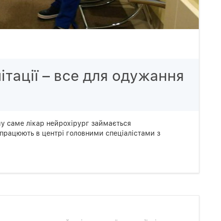
ітації – все для одужання
му саме лікар нейрохірург займається
працюють в центрі головними спеціалістами з