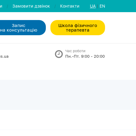
ли
/
Замовити дзвiнок
/
Контакти
UA
|
EN
Запис
Школа фізичного
на консультацiю
терапевта
Час роботи
s.ua
Пн.-Пт. 9:00 - 20:00