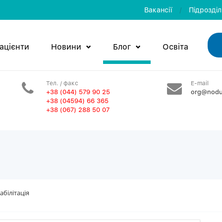
Вакансії
/
Пiдроздi
ацієнти
Новини
Блог
Освiта
Тел. / факс
E-mail
+38 (044) 579 90 25
org@nodu
+38 (04594) 66 365
+38 (067) 288 50 07
білітація