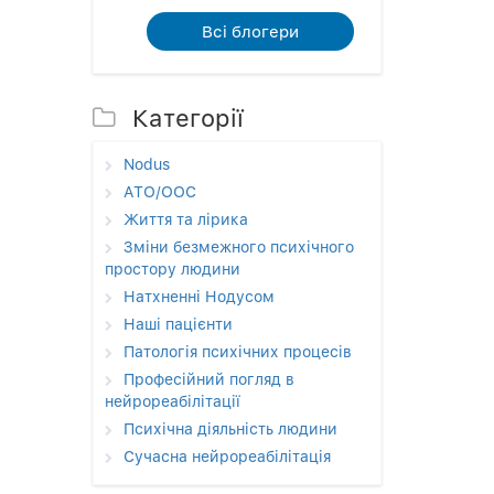
Всi блогери
Категорії
Nodus
АТО/ООС
Життя та лірика
Зміни безмежного психічного
простору людини
Натхненні Нодусом
Наші пацієнти
Патологія психічних процесів
Професійний погляд в
нейрореабілітації
Психічна діяльність людини
Сучасна нейрореабілітація