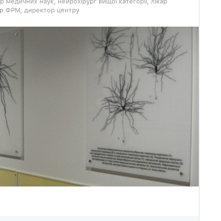
р медичних наук, нейрохірург вищої категорії, лікар
кар ФРМ, директор центру