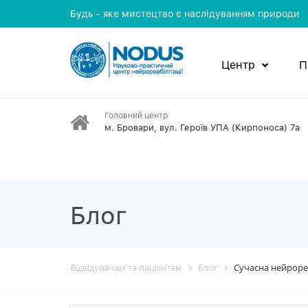
Будь - яке мистецтво є наслідуванням природи
Центр
П
Головний центр
м. Бровари, вул. Героїв УПА (Кирпоноса) 7а
Блог
Відвідувачам та пацієнтам
Блог
Сучасна нейрореа