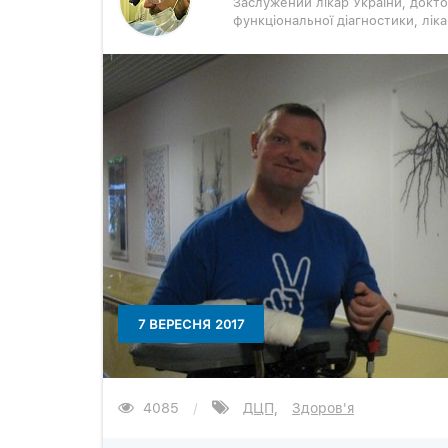
Заслужений лікар України, докто
функціональної діагностики, лі
7 ВЕРЕСНЯ 2017
4085
/
ДЦП,
Здоров'я