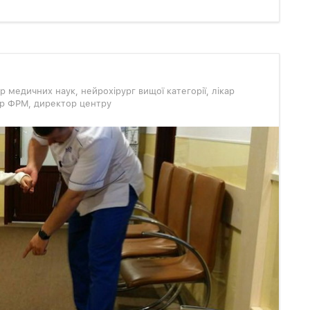
р медичних наук, нейрохірург вищої категорії, лікар
кар ФРМ, директор центру