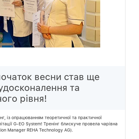
очаток весни став ще
удосконалення та
ого рівня!
нг, із опрацюванням теоретичної та практичної
літації G-EO System! Тренінг блискуче провела чарівна
ation Manager REHA Technology AG).