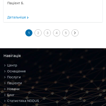
Пацієнт Б.
Детальніше
1
2
3
4
5
Навiгацiя
Центр
Оснащення
Послуги
Пацієнти
Новини
Блог
Статистика NODUS