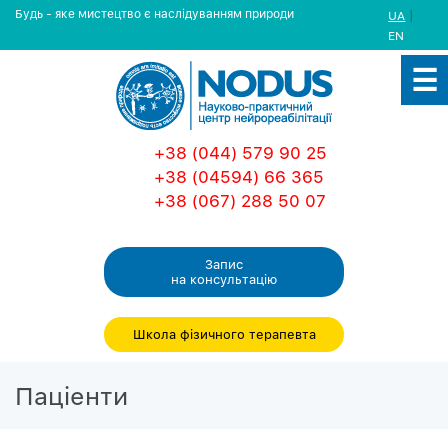
Будь - яке мистецтво є наслідуванням природи
|
UA
EN
+38 (044) 579 90 25
+38 (04594) 66 365
+38 (067) 288 50 07
Запис
на консультацiю
Школа фізичного терапевта
Пацiенти