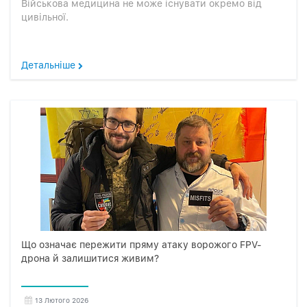
Військова медицина не може існувати окремо від
цивільної.
Детальніше
Що означає пережити пряму атаку ворожого FPV-
дрона й залишитися живим?
13 Лютого 2026