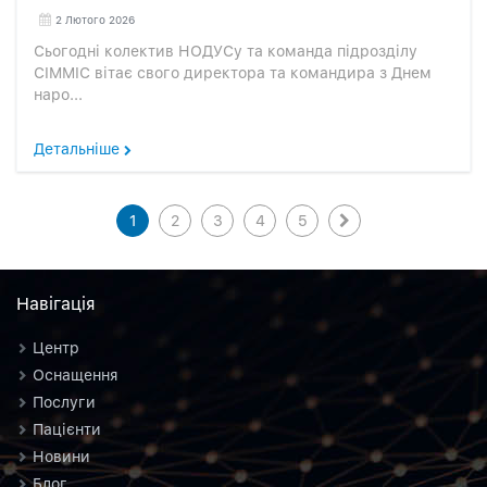
2 Лютого 2026
Сьогодні колектив НОДУСу та команда підрозділу
СІММІС вітає свого директора та командира з Днем
наро...
Детальніше
1
2
3
4
5
Навiгацiя
Центр
Оснащення
Послуги
Пацієнти
Новини
Блог