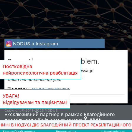
NODUS в Instagram
Sorry, there was a problem.
Постковідна
Twitter returned the following error message:
нейропсихологічна реабілітація
Could not authenticate you.
Tweets
@NODUS17512737
by
УВАГА!
Відвідувачам та пацієнтам!
Copyright © 2011-2026 NODUS
Ексклюзивний партнер в рамках Благодійного
проекту для бійців АТО "NODUS"
НОДУСІ ДІЄ БЛАГОДІЙНИЙ ПРОЕКТ РЕАБІЛІТАЦІЙНОГО ЛІКУВ
Благодiйний проект
Волонтерам
Iнформацiя для