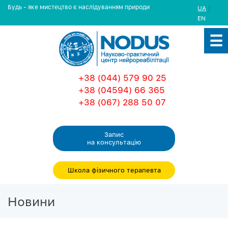
Будь - яке мистецтво є наслідуванням природи
|
UA
EN
+38 (044) 579 90 25
+38 (04594) 66 365
+38 (067) 288 50 07
Запис
на консультацiю
Школа фізичного терапевта
Новини