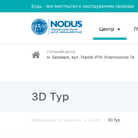
Будь - яке мистецтво є наслідуванням природи
Центр
П
Головний центр
м. Бровари, вул. Героїв УПА (Кирпоноса) 7а
3D Тур
Відвідувачам та пацієнтам
Центр
3D Тур