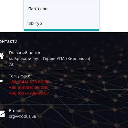
Партнери
3D Тур
онтакти
Головний центр
м. Бровари, вул. Героїв УПА (Кирпоноса)
7а
Тел. / факс
+38 (044) 579 90 25
+38 (04594) 66 365
+38 (067) 288 50 07
E-mail
org@nodus.ua