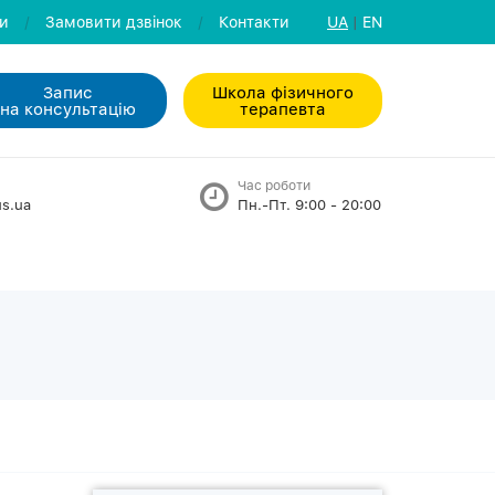
ли
/
Замовити дзвiнок
/
Контакти
UA
|
EN
Запис
Школа фізичного
на консультацiю
терапевта
Час роботи
s.ua
Пн.-Пт. 9:00 - 20:00