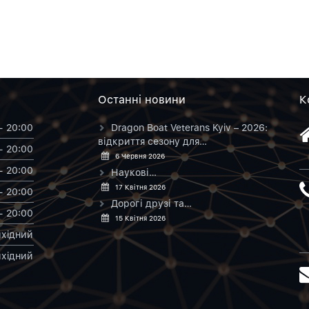
Останнi новини
К
- 20:00
Dragon Boat Veterans Kyiv – 2026:
відкриття сезону для…
- 20:00
6 Червня 2026
- 20:00
Наукові…
17 Квітня 2026
- 20:00
Дорогі друзі та…
- 20:00
15 Квітня 2026
хiдний
хiдний