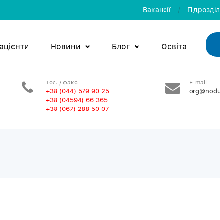
Вакансії
/
Пiдроздi
ацієнти
Новини
Блог
Освiта
Тел. / факс
E-mail
+38 (044) 579 90 25
org@nodu
+38 (04594) 66 365
+38 (067) 288 50 07