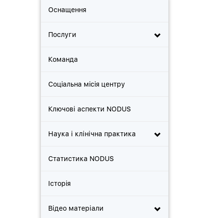
Оснащення
Послуги
Команда
Соцiальна мiсiя центру
Ключові аспекти NODUS
Наука і клінічна практика
Статистика NODUS
Iсторiя
Відео матеріали