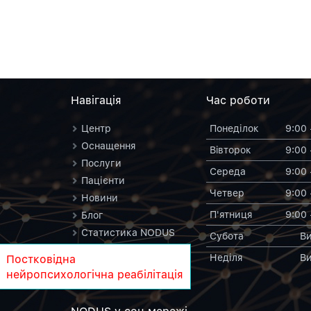
Навiгацiя
Час роботи
Центр
Понеділок
9:00 
Оснащення
Вiвторок
9:00 
Послуги
Середа
9:00 
Пацієнти
Четвер
9:00 
Новини
П'ятниця
9:00 
Блог
Статистика NODUS
Субота
Ви
Контакти
Неділя
Ви
Постковідна
NODUS у вікіпедії
нейропсихологічна реабілітація
NODUS у соц.мережi