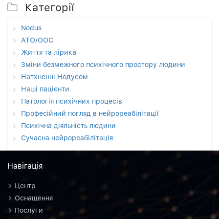
Категорії
Nodus
АТО/ООС
Життя та лірика
Зміни безмежного психічного простору людини
Натхненні Нодусом
Наші пацієнти
Патологія психічних процесів
Професійний погляд в нейрореабілітації
Психічна діяльність людини
Сучасна нейрореабілітація
Навiгацiя
Центр
Оснащення
Послуги