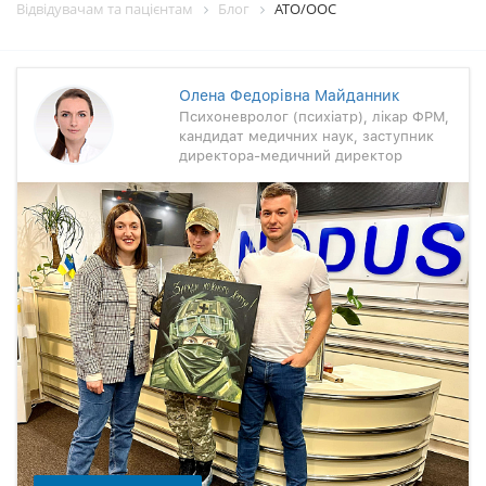
Відвідувачам та пацієнтам
Блог
АТО/ООС
Олена Федорівна Майданник
Психоневролог (психіатр), лікар ФРМ,
кандидат медичних наук, заступник
директора-медичний директор