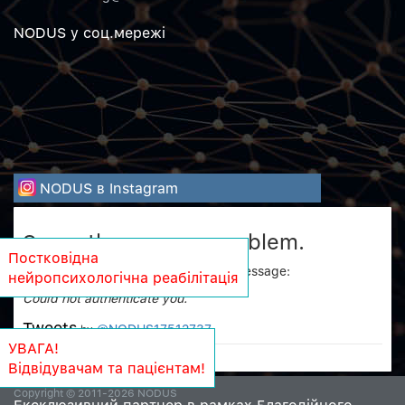
NODUS у соц.мережi
NODUS в Instagram
Sorry, there was a problem.
Постковідна
Twitter returned the following error message:
нейропсихологічна реабілітація
Could not authenticate you.
Tweets
@NODUS17512737
by
УВАГА!
Відвідувачам та пацієнтам!
Copyright © 2011-2026 NODUS
Ексклюзивний партнер в рамках Благодійного