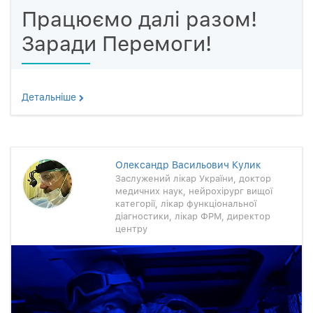
Працюємо далі разом!
Заради Перемоги!
Детальнiше
Олександр Васильович Кулик
Заслужений лікар України, доктор
медичних наук, нейрохірург вищої
категорії, лікар функціональної
діагностики, лікар ФРМ, директор
центру