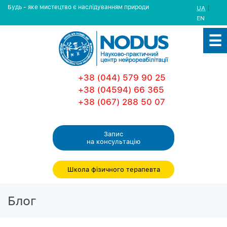
Будь - яке мистецтво є наслідуванням природи
|
UA
EN
+38 (044) 579 90 25
+38 (04594) 66 365
+38 (067) 288 50 07
Запис
на консультацiю
Школа фізичного терапевта
Блог