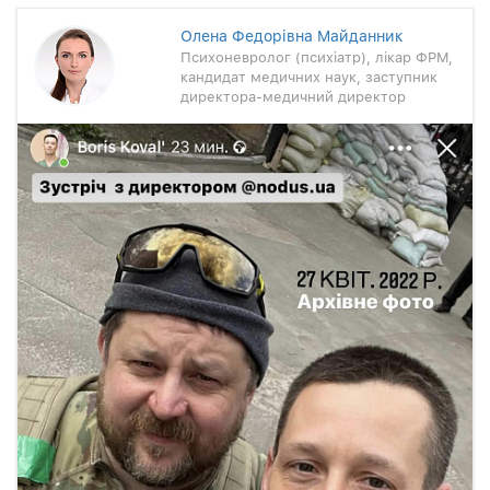
Олена Федорівна Майданник
Психоневролог (психіатр), лікар ФРМ,
кандидат медичних наук, заступник
директора-медичний директор