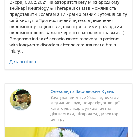
Вчора, 09.02.2021 на авторитетному міжнародному
вебінарі Neurology & Therapeutics мав можливість
представити колегам з 17 країн з різних куточків світу
свій виступ «Прогностичний індекс відновлення
свідомості у пацієнтів з довготривалими розладами
свідомості після важкоі черепно- мозковоі травми» (
Prognostic index of consciousness recovery in patients
with long-term disorders after severe traumatic brain
injury).
Детальнiше
Олександр Васильович Кулик
Заслужений лікар України, доктор
медичних наук, нейрохірург вищої
категорії, лікар функціональної
діагностики, лікар ФРМ, директор
центру