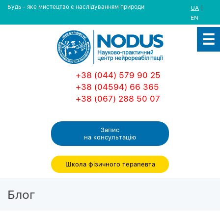
Будь - яке мистецтво є наслідуванням природи
|
UA
EN
+38 (044) 579 90 25
+38 (04594) 66 365
+38 (067) 288 50 07
Запис
на консультацiю
Школа фізичного терапевта
Блог