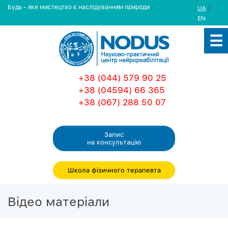
Будь - яке мистецтво є наслідуванням природи
|
UA
EN
+38 (044) 579 90 25
+38 (04594) 66 365
+38 (067) 288 50 07
Запис
на консультацiю
Школа фізичного терапевта
Вiдео матерiали