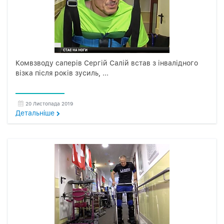
Комвзводу саперів Сергій Салій встав з інвалідного
візка після років зусиль, ...
20 Листопада 2019
Детальнiше