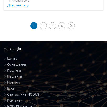
4 Червня 2018
Детальнiше
1
2
3
4
Навiгацiя
Центр
Оснащення
Послуги
Пацієнти
Новини
Блог
Статистика NODUS
Контакти
NODUS у вікіпедії