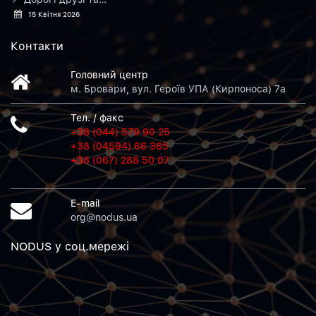
15 Квітня 2026
Контакти
Головний центр
м. Бровари, вул. Героїв УПА (Кирпоноса) 7а
Тел. / факс
+38 (044) 579 90 25
+38 (04594) 66 365
+38 (067) 288 50 07
E-mail
org@nodus.ua
NODUS у соц.мережi