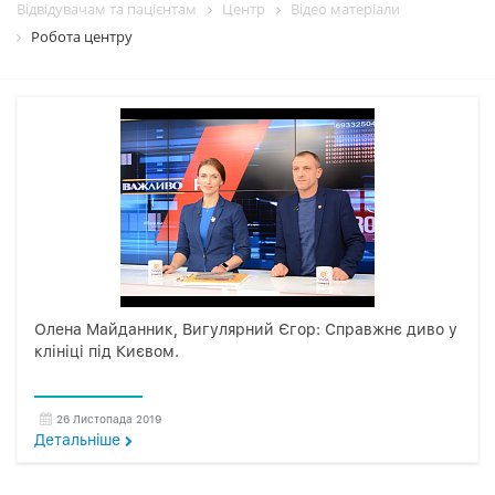
Відвідувачам та пацієнтам
Центр
Вiдео матерiали
Робота центру
Олена Майданник, Вигулярний Єгор: Справжнє диво у
клініці під Києвом.
26 Листопада 2019
Детальнiше