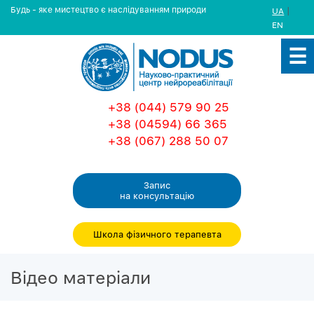
Будь - яке мистецтво є наслідуванням природи
|
UA
EN
+38 (044) 579 90 25
+38 (04594) 66 365
+38 (067) 288 50 07
Запис
на консультацiю
Школа фізичного терапевта
Вiдео матерiали