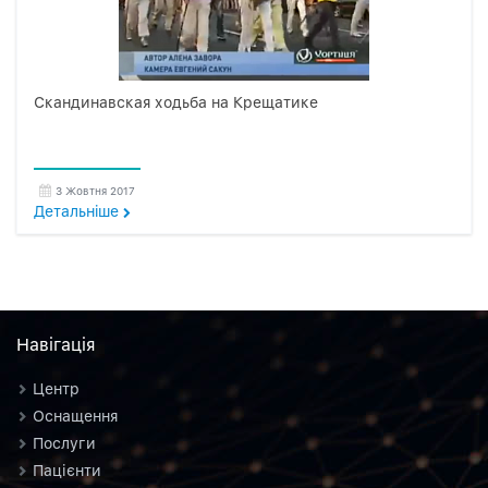
Скандинавская ходьба на Крещатике
3 Жовтня 2017
Детальнiше
Навiгацiя
Центр
Оснащення
Послуги
Пацієнти