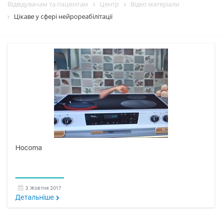
Відвідувачам та пацієнтам
Центр
Вiдео матерiали
Цікаве у сфері нейрореабілітації
Hocoma
3 Жовтня 2017
Детальнiше