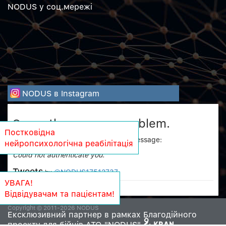
NODUS у соц.мережi
NODUS в Instagram
Sorry, there was a problem.
Постковідна
Twitter returned the following error message:
нейропсихологічна реабілітація
Could not authenticate you.
Tweets
@NODUS17512737
by
УВАГА!
Відвідувачам та пацієнтам!
Copyright © 2011-2026 NODUS
Ексклюзивний партнер в рамках Благодійного
проекту для бійців АТО "NODUS"