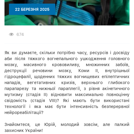
22 БЕРЕЗНЯ 2025
674
Як ви думаєте, скільки потрібно часу, ресурсів і досвіду
аби після тяжкого вогнепального ушкодження головного
мозку, масивного крововиливу, множинних забоїв,
деструкції речовини мозку, Коми ІІ, внутрішньої
гідроцефалії, щоденних тяжких вогнищевих епілептичних
нападів, вегетативних кризів, верхнього глибокого
парапарезу та нижньої параплегії, з рівня акінетичного
мутизму (стадія ІІ) відновити максимально повноцінну
свідомість (стадія VIII)? Які мають бути використані
технології і яка має бути інтенсивність безперервної
нейрореабілітації?
Знайомтеся, це Юрій, молодий зовсім, але палкий
захисник України!