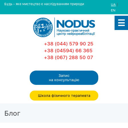
Будь - яке мистецтво є наслідуванням природи
|
UA
EN
+38 (044) 579 90 25
+38 (04594) 66 365
+38 (067) 288 50 07
Запис
на консультацiю
Школа фізичного терапевта
Блог