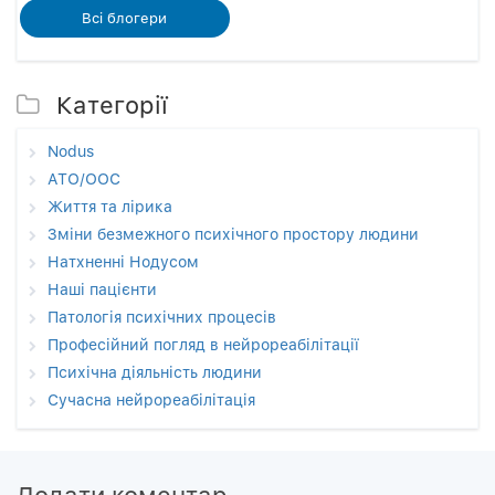
Всi блогери
Категорії
Nodus
АТО/ООС
Життя та лірика
Зміни безмежного психічного простору людини
Натхненні Нодусом
Наші пацієнти
Патологія психічних процесів
Професійний погляд в нейрореабілітації
Психічна діяльність людини
Сучасна нейрореабілітація
Додати коментар