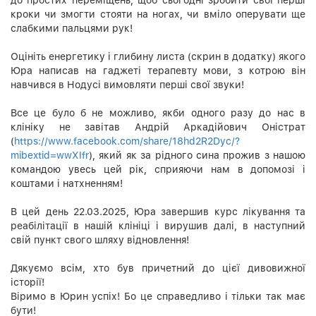
кроки чи змогти стояти на ногах, чи вміло оперувати ще
слабкими пальцями рук!
Оцініть енергетику і глибину листа (скрин в додатку) якого
Юра написав на гаджеті терапевту мови, з котрою він
навчився в Нодусі вимовляти перші свої звуки!
Все це було б не можливо, якби одного разу до нас в
клініку не завітав Андрій Аркадійович Оністрат
(
https://www.facebook.com/share/18hd2R2Dyc/?
mibextid=wwXIfr
), який як за рідного сина прожив з нашою
командою увесь цей рік, сприяючи нам в допомозі і
коштами і натхненням!
В цей день 22.03.2025, Юра завершив курс лікування та
реабілітації в нашій клініці і вирушив далі, в наступний
свій пункт свого шляху відновлення!
Дякуємо всім, хто був причетний до цієї дивовижної
історії!
Віримо в Юрин успіх! Бо це справедливо і тільки так має
бути!