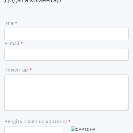
Iм’я
*
E-mail
*
Коментар
*
Введіть слово на картинці
*