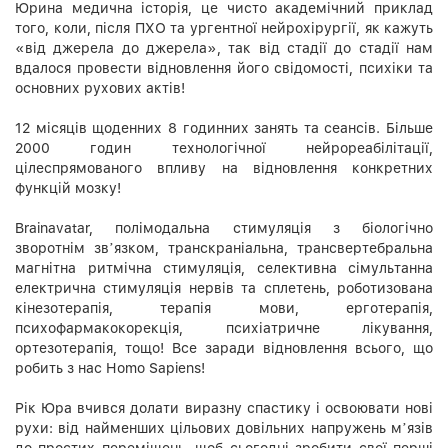
Юрина медична історія, це чисто академічний приклад
того, коли, після ПХО та ургентної нейрохірургії, як кажуть
«від джерела до джерела», так від стадії до стадії нам
вдалося провести відновлення його свідомості, психіки та
основних рухових актів!
12 місяців щоденних 8 годинних занять та сеансів. Більше
2000 годин технологічної нейрореабілітації,
цілеспрямованого впливу на відновлення конкретних
функцій мозку!
Brainavatar, полімодальна стимуляція з біологічно
зворотнім звʼязком, транскраніальна, трансвертебральна
магнітна ритмічна стимуляція, селективна сімультанна
електрична стимуляція нервів та сплетень, роботизована
кінезотерапія, терапія мови, ерготерапія,
психофармакокорекція, психіатричне лікування,
ортезотерапія, тощо! Все заради відновлення всього, що
робить з нас Ноmo Sapiens!
Рік Юра вчився долати виразну спастику і освоювати нові
рухи: від найменших цільових довільних напружень мʼязів
до простих переміщень, щоб сьогодні зробити свої перші