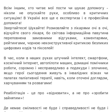
Всім іншим, хто читає мої пости чи шукає допомогу -
ніколи не опускайте руки, особливо в критичних
ситуаціях! В Україні все ще є експертиза і є професійна
допомога!
Звертайтеся! Шукайте! Розмовляйте з лікарями очі в очі,
відчуйте свого лікаря, бо світова інформаційна павутина
переповнена замовними відгуками, коментарями,
рейтингами, чорною неконструктивної критикою безликих
цифрових кодів та пікселей!
В час, коли в наших руках штучний інтелект, смартфони,
космічний Інтернет, автопілоти машин, домашні помічники
роботи, соромно і несправедливо а подекуди і злочинно,
якщо герої сьогодення живуть в інвалідних візках чи
палатах паліативної терапії, навіть, коли оточені доглядом,
харчуванням та розвагами!
Реабілітація - це про «відновити», а не про «зробити
зайнятим»!
Де немає сміливості не буде і справедливості не буде і