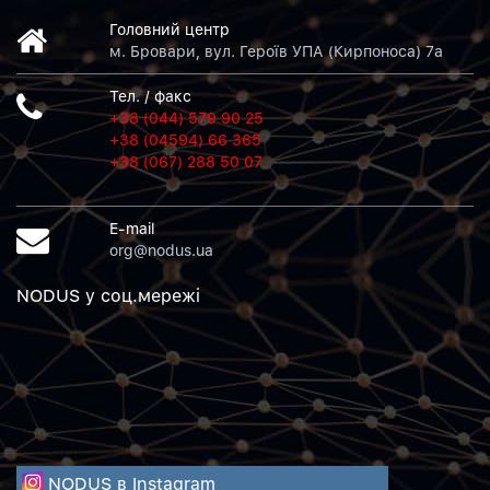
Головний центр
м. Бровари, вул. Героїв УПА (Кирпоноса) 7а
Тел. / факс
+38 (044) 579 90 25
+38 (04594) 66 365
+38 (067) 288 50 07
E-mail
org@nodus.ua
NODUS у соц.мережi
NODUS в Instagram