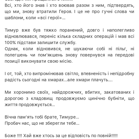
Всі, хто його знав і хто воював разом з ним, підтвердять,
що ми, знову втратили Героя. І це не про гучні слова чи
шаблони, коли «всі герої»…
Тимур вже був тяжко поранений, довго і наполегливо
відновлювався, переніс кілька складних операцій і мав всі
100% підстави залишити службу.
Однак, коли відновився, не шукаючи собі ні пільг, ні
полегшень чи пом’якшень знову повернувся на передові
позиції виконувати свою місію.
І от, той, хто випромінював світло, впевненість і непідробну
радість сьогодні на хмарах…але хмари плачуть….
Ми хоронимо своїх, найдорожчих, вбитих, закатованих і
дорогою з кладовищ продовжуємо цинічно бубніти, що
життя продовжується…
Вічна пам'ять тобі брате, Тимуре…
Пробач нас, що не зберегли тебе…
Боже !!!! Хай вже хтось за це відповість по повній!!!!!