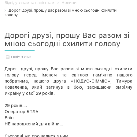
Відвідувачам та пацієнтам
Новини
Дорогі друзі, прошу Вас разом зі мною сьогодні схилити
голову
Дорогі друзі, прошу Вас разом зі
мною сьогодні схилити голову
1 Квітня 2026
Дорогі друзі, прошу Вас разом зі мною сьогодні схилити
голову перед іменем та світлою пам’яттю нашого
побратима, нашого друга «НОДУС-СIMMIC», Тимура
Коваленка, який загинув в бою, захищаючи омріяну
Україну у свої 29 років.
29 років….
Оператор БПЛА
Воїн
НЕ народжений для війни…
Сьогодні ми прощалися з ним…