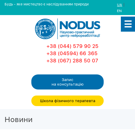
Будь - яке мистецтво є наслідуванням природи
|
UA
EN
+38 (044) 579 90 25
+38 (04594) 66 365
+38 (067) 288 50 07
Запис
на консультацiю
Школа фізичного терапевта
Новини