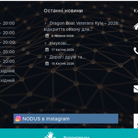
Останнi новини
К
- 20:00
Dragon Boat Veterans Kyiv – 2026:
відкриття сезону для…
- 20:00
6 Червня 2026
- 20:00
Наукові…
17 Квітня 2026
- 20:00
Дорогі друзі та…
- 20:00
15 Квітня 2026
хiдний
хiдний
NODUS в Instagram
Волонтерам