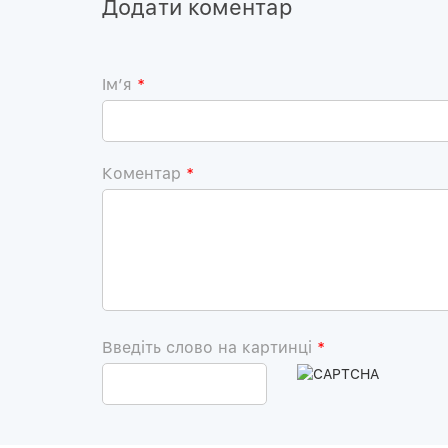
Додати коментар
Iм’я
*
Коментар
*
Введіть слово на картинці
*