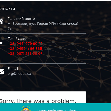
онтакти
Головний центр
м. Бровари, вул. Героїв УПА (Кирпоноса)
7а
Тел. / факс
+38 (044) 579 90 25
+38 (04594) 66 365
+38 (067) 288 50 07
E-mail
org@nodus.ua
Sorry, there was a problem.
Twitter returned the following error message:
Iнформацiя для пацієнтів