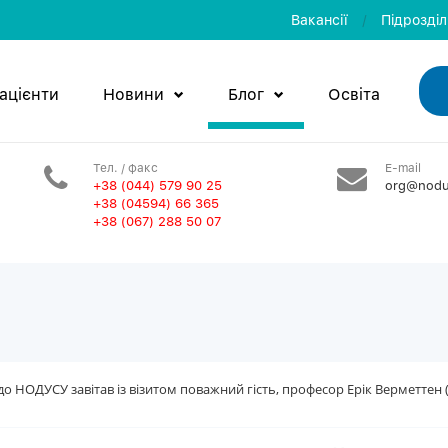
Вакансії
/
Пiдроздi
ацієнти
Новини
Блог
Освiта
Тел. / факс
E-mail
+38 (044) 579 90 25
org@nodu
+38 (04594) 66 365
+38 (067) 288 50 07
о НОДУСУ завітав із візитом поважний гість, професор Ерік Верметтен (E