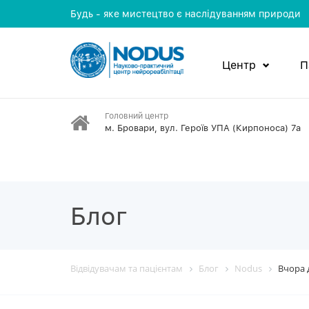
Будь - яке мистецтво є наслідуванням природи
Центр
П
Головний центр
м. Бровари, вул. Героїв УПА (Кирпоноса) 7а
Блог
Відвідувачам та пацієнтам
Блог
Nodus
Вчора д