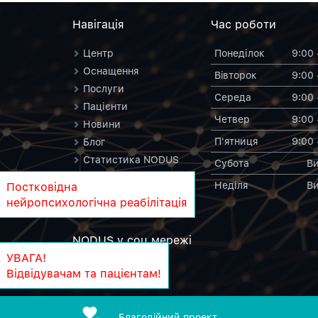
Навiгацiя
Час роботи
Центр
Понеділок
9:00 
Оснащення
Вiвторок
9:00 
Послуги
Середа
9:00 
Пацієнти
Четвер
9:00 
Новини
П'ятниця
9:00 
Блог
Статистика NODUS
Субота
Ви
Контакти
Неділя
Ви
Постковідна
NODUS у вікіпедії
нейропсихологічна реабілітація
NODUS у соц.мережi
УВАГА!
Відвідувачам та пацієнтам!
Благодiйний проект