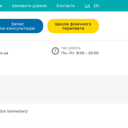
ли
/
Замовити дзвiнок
/
Контакти
UA
|
EN
Запис
Школа фізичного
на консультацiю
терапевта
Час роботи
s.ua
Пн.-Пт. 9:00 - 20:00
ric Vermetten)!