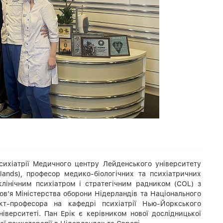
сихіатрії Медичного центру Лейденського університету
erlands), професор медико-біологічних та психіатричних
клінічним психіатром і стратегічним радником (COL) з
ов’я Міністерства оборони Нідерландів та Національного
т-професора на кафедрі психіатрії Нью-Йоркського
іверситеті. Пан Ерік є керівником нової дослідницької