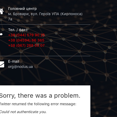
Головний центр
м. Бровари, вул. Героїв УПА (Кирпоноса)
7а
Тел. / факс
+38 (044) 579 90 25
+38 (04594) 66 365
+38 (067) 288 50 07
E-mail
org@nodus.ua
Sorry, there was a problem.
Twitter returned the following error message:
Could not authenticate you.