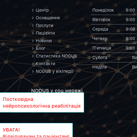
Центр
Понеділок
9:00 
Оснащення
Вiвторок
9:00 
Послуги
Середа
9:00 
Пацієнти
Четвер
9:00 
Новини
П'ятниця
9:00 
Блог
Статистика NODUS
Субота
Ви
Контакти
Неділя
Ви
NODUS у вікіпедії
NODUS у соц.мережi
Постковідна
нейропсихологічна реабілітація
УВАГА!
Відвідувачам та пацієнтам!