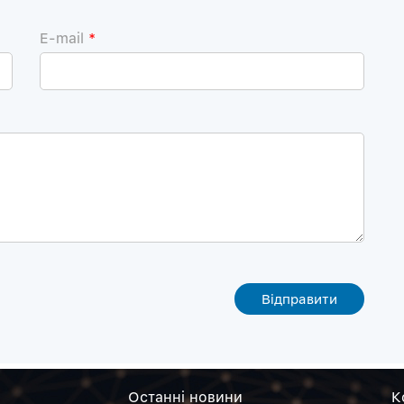
E-mail
*
Останнi новини
К