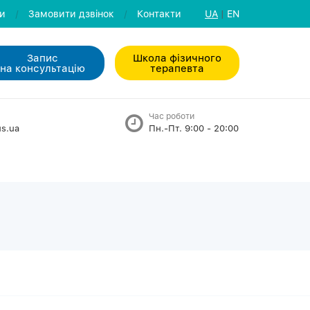
ли
/
Замовити дзвiнок
/
Контакти
UA
|
EN
Запис
Школа фізичного
на консультацiю
терапевта
Час роботи
s.ua
Пн.-Пт. 9:00 - 20:00