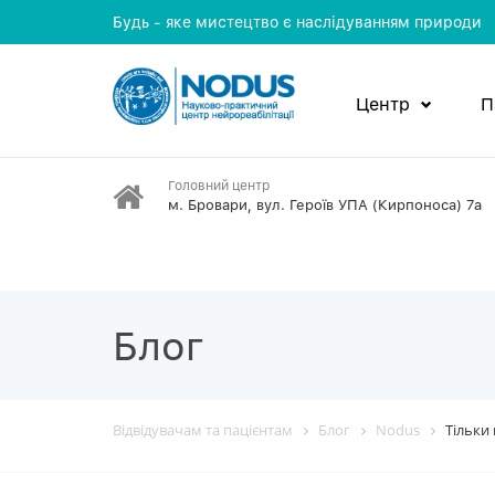
Будь - яке мистецтво є наслідуванням природи
Центр
П
Головний центр
м. Бровари, вул. Героїв УПА (Кирпоноса) 7а
Блог
Відвідувачам та пацієнтам
Блог
Nodus
Тільки 