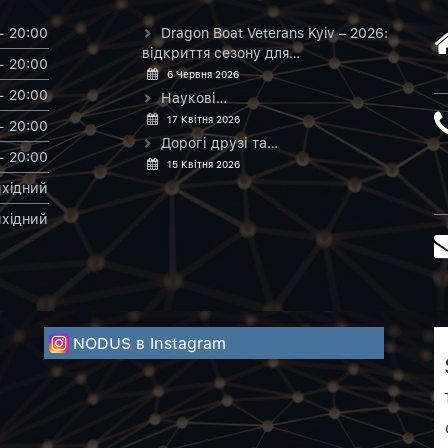
- 20:00
Dragon Boat Veterans Kyiv – 2026:
відкриття сезону для…
- 20:00
6 Червня 2026
- 20:00
Наукові…
17 Квітня 2026
- 20:00
Дорогі друзі та…
- 20:00
15 Квітня 2026
хiдний
хiдний
NODUS в Instagram