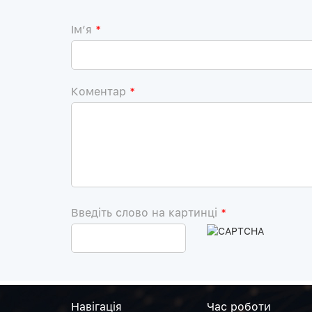
Iм’я
*
Коментар
*
Введіть слово на картинці
*
Навiгацiя
Час роботи