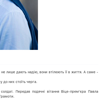
не лише дають надію, вони втілюють її в життя. А саме -
у до них стоїть черга.
 солдат. Передав подячні вітання Віце-прем'єра Павла
 Грамоти.