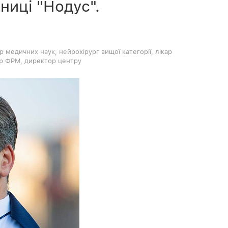
іниці "Нодус".
р медичних наук, нейрохірург вищої категорії, лікар
ар ФРМ, директор центру