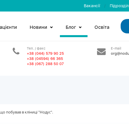
Вакансії
/
Пiдроздi
ацієнти
Новини
Блог
Освiта
Тел. / факс
E-mail
+38 (044) 579 90 25
org@nodu
+38 (04594) 66 365
+38 (067) 288 50 07
що побував в кліниці "Нодус".