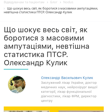
Відвідувачам та пацієнтам
Блог
Nodus
Що шокує весь світ, як боротися з масовими ампутаціями,
невтішна статистика ПТСР. Олександр Кулик
Що шокує весь світ, як
боротися з масовими
ампутаціями, невтішна
статистика ПТСР.
Олександр Кулик
Олександр Васильович Кулик
Заслужений лікар України, доктор
медичних наук, нейрохірург вищої
категорії, лікар функціональної
діагностики, лікар ФРМ, директор
центру