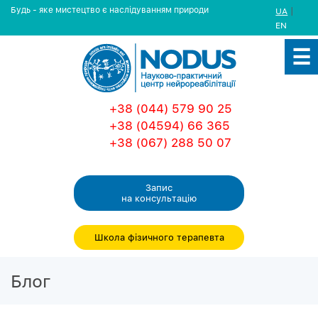
Будь - яке мистецтво є наслідуванням природи
|
UA
EN
+38 (044) 579 90 25
+38 (04594) 66 365
+38 (067) 288 50 07
Запис
на консультацiю
Школа фізичного терапевта
Блог