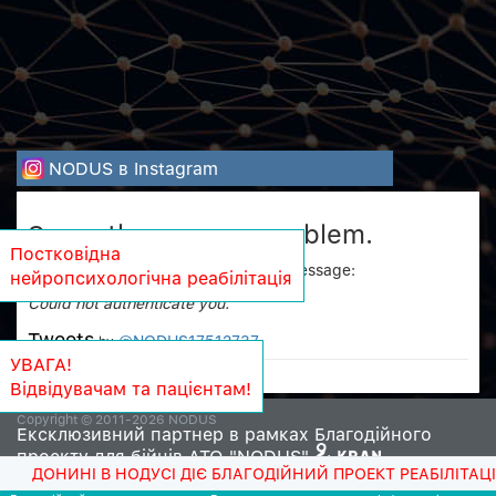
NODUS в Instagram
Sorry, there was a problem.
Постковідна
Twitter returned the following error message:
нейропсихологічна реабілітація
Could not authenticate you.
Tweets
@NODUS17512737
by
УВАГА!
Відвідувачам та пацієнтам!
Copyright © 2011-2026 NODUS
Ексклюзивний партнер в рамках Благодійного
проекту для бійців АТО "NODUS"
ОНИНІ В НОДУСІ ДІЄ БЛАГОДІЙНИЙ ПРОЕКТ РЕАБІЛІТАЦІЙНО