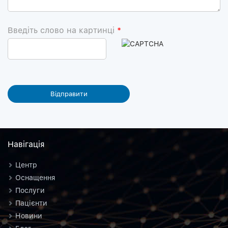
Введіть слово на картинці
*
Навiгацiя
Центр
Оснащення
Послуги
Пацієнти
Новини