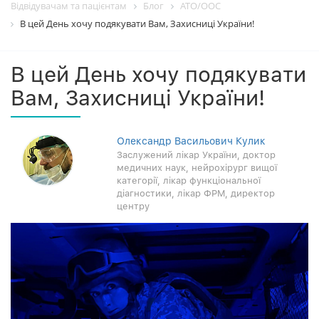
Відвідувачам та пацієнтам
Блог
АТО/ООС
В цей День хочу подякувати Вам, Захисниці України!
В цей День хочу подякувати
Вам, Захисниці України!
Олександр Васильович Кулик
Заслужений лікар України, доктор
медичних наук, нейрохірург вищої
категорії, лікар функціональної
діагностики, лікар ФРМ, директор
центру