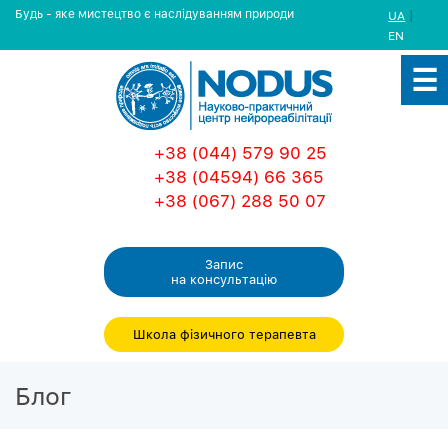
Будь - яке мистецтво є наслідуванням природи
|
UA
EN
+38 (044) 579 90 25
+38 (04594) 66 365
+38 (067) 288 50 07
Запис
на консультацiю
Школа фізичного терапевта
Блог