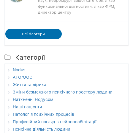
наук, нейрохірург вищої категорії, лікар
функціональної діагностики, лікар ФРМ,
директор центру
Всi блогери
Категорії
Nodus
АТО/ООС
Життя та лірика
Зміни безмежного психічного простору людини
Натхненні Нодусом
Наші пацієнти
Патологія психічних процесів
Професійний погляд в нейрореабілітації
Психічна діяльність людини