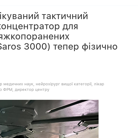
ікуваний тактичний
концентратор для
тяжкопоранених
Saros 3000) тепер фізично
р медичних наук, нейрохірург вищої категорії, лікар
ар ФРМ, директор центру