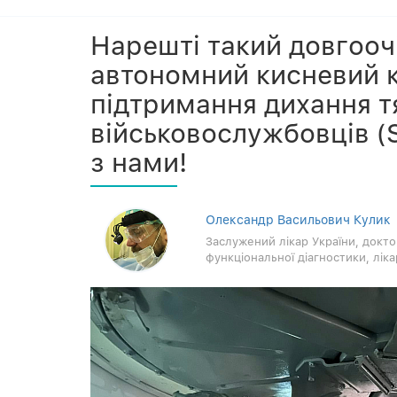
Нарешті такий довгооч
автономний кисневий 
підтримання дихання 
військовослужбовців (
з нами!
Олександр Васильович Кулик
Заслужений лікар України, докто
функціональної діагностики, лік