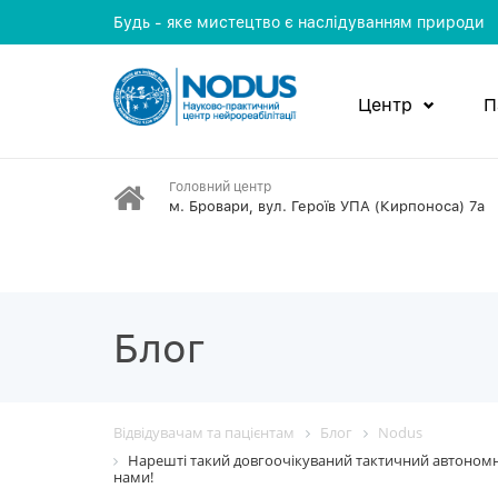
Будь - яке мистецтво є наслідуванням природи
Центр
П
Головний центр
м. Бровари, вул. Героїв УПА (Кирпоноса) 7а
Блог
Відвідувачам та пацієнтам
Блог
Nodus
Нарешті такий довгоочікуваний тактичний автономн
нами!