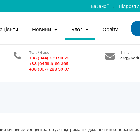
Вакансії
/
Пiдроздi
ацієнти
Новини
Блог
Освiта
Тел. / факс
E-mail
+38 (044) 579 90 25
org@nodu
+38 (04594) 66 365
+38 (067) 288 50 07
ий кисневий концентратор для підтримання дихання тяжкопоранених ві