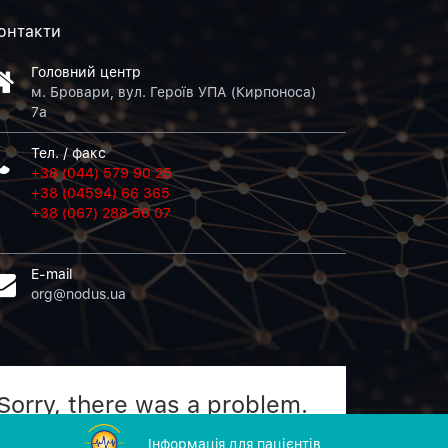
онтакти
Головний центр
м. Бровари, вул. Героїв УПА (Кирпоноса)
7а
Тел. / факс
+38 (044) 579 90 25
+38 (04594) 66 365
+38 (067) 288 50 07
E-mail
org@nodus.ua
Sorry, there was a problem.
Twitter returned the following error message:
Iнформацiя для пацієнтів