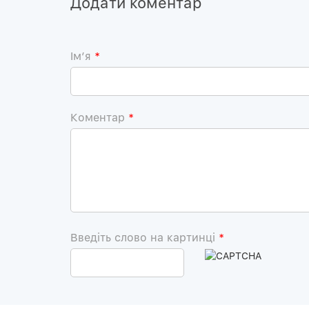
Додати коментар
Iм’я
*
Коментар
*
Введіть слово на картинці
*