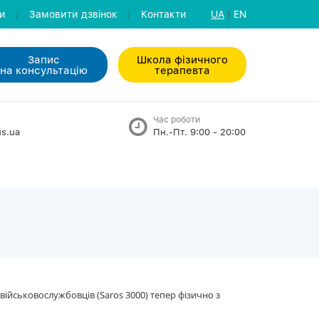
ли
/
Замовити дзвiнок
/
Контакти
UA
|
EN
Запис
Школа фізичного
на консультацiю
терапевта
Час роботи
s.ua
Пн.-Пт. 9:00 - 20:00
йськовослужбовців (Saros 3000) тепер фізично з