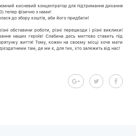
номний кисневий концентратор для підтримання дихання
) тепер фізично з нами!
лася до збору коштів, аби його придбати!
різні обставини роботи, різні перешкоди і різні виклики!
ання наших героїв! Слабина десь миттєво ставить під
 порятунку життя! Тому, кожен на своєму місці хоче мати
ієздатними там, де ми є, для тих, хто залежить від нас!