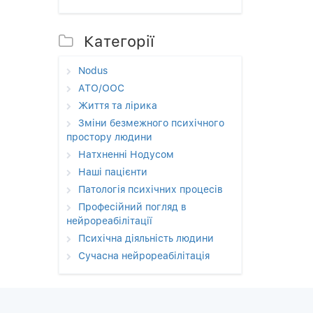
Категорії
Nodus
АТО/ООС
Життя та лірика
Зміни безмежного психічного
простору людини
Натхненні Нодусом
Наші пацієнти
Патологія психічних процесів
Професійний погляд в
нейрореабілітації
Психічна діяльність людини
Сучасна нейрореабілітація