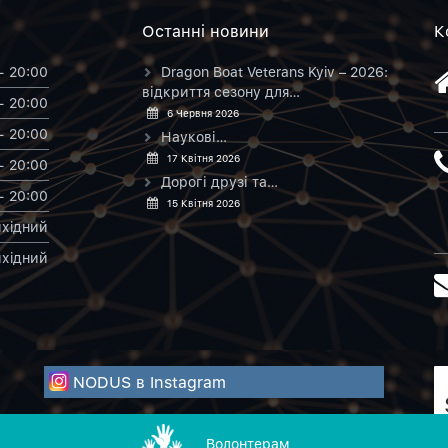
Останнi новини
К
- 20:00
Dragon Boat Veterans Kyiv – 2026:
відкриття сезону для…
- 20:00
6 Червня 2026
- 20:00
Наукові…
17 Квітня 2026
- 20:00
Дорогі друзі та…
- 20:00
15 Квітня 2026
хiдний
хiдний
NODUS в Instagram
Волонтерам