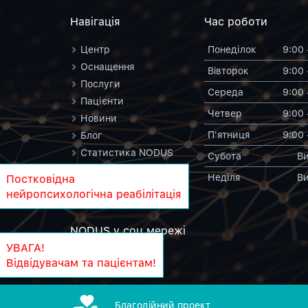
Навiгацiя
Час роботи
Центр
Понеділок
9:00 
Оснащення
Вiвторок
9:00 
Послуги
Середа
9:00 
Пацієнти
Четвер
9:00 
Новини
П'ятниця
9:00 
Блог
Статистика NODUS
Субота
Ви
Контакти
Неділя
Ви
Постковідна
NODUS у вікіпедії
нейропсихологічна реабілітація
NODUS у соц.мережi
УВАГА!
Відвідувачам та пацієнтам!
Благодiйний проект