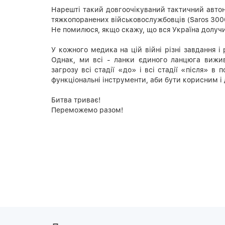
Нарешті такий довгоочікуваний тактичний авто
тяжкопоранених військовослужбовців (Saros 3000
Не помилюся, якщо скажу, що вся Україна долучи
У кожного медика на цій війні різні завдання і 
Однак, ми всі - ланки єдиного ланцюга вижив
загрозу всі стадії «до» і всі стадії «після» в
функціональні інструменти, аби бути корисним і д
Битва триває!
Переможемо разом!