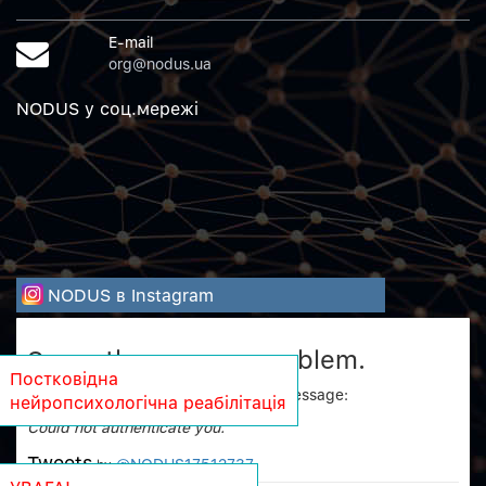
E-mail
org@nodus.ua
NODUS у соц.мережi
NODUS в Instagram
Sorry, there was a problem.
Постковідна
Twitter returned the following error message:
нейропсихологічна реабілітація
Could not authenticate you.
Tweets
@NODUS17512737
by