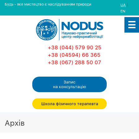
Будь - яке мистецтво є наслідуванням природи
|
UA
EN
+38 (044) 579 90 25
+38 (04594) 66 365
+38 (067) 288 50 07
Запис
на консультацiю
Школа фізичного терапевта
Архiв