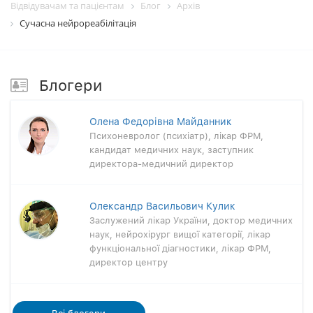
Відвідувачам та пацієнтам
Блог
Архiв
Сучасна нейрореабілітація
Блогери
Олена Федорівна Майданник
Психоневролог (психіатр), лікар ФРМ,
кандидат медичних наук, заступник
директора-медичний директор
Олександр Васильович Кулик
Заслужений лікар України, доктор медичних
наук, нейрохірург вищої категорії, лікар
функціональної діагностики, лікар ФРМ,
директор центру
Всi блогери