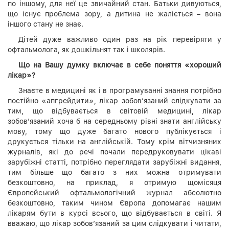
по іншому, для неї це звичайний стан. Батьки дивуються,
що існує проблема зору, а дитина не жаліється – вона
іншого стану не знає.
Дітей дуже важливо один раз на рік перевіряти у
офтальмолога, як дошкільнят так і школярів.
Що на Вашу думку включає в себе поняття «хороший
лікар»?
Знаєте в медицині як і в програмуванні знання потрібно
постійно «апгрейдити», лікар зобов’язаний слідкувати за
тим, що відбувається в світовій медицині, лікар
зобов’язаний хоча б на середньому рівні знати англійську
мову, тому що дуже багато нового публікується і
друкується тільки на англійській. Тому крім вітчизняних
журналів, які до речі почали передруковувати цікаві
зарубіжні статті, потрібно переглядати зарубіжні видання,
тим більше що багато з них можна отримувати
безкоштовно, на приклад, я отримую щомісяця
Європейський офтальмологічний журнал абсолютно
безкоштовно, таким чином Європа допомагає нашим
лікарям бути в курсі всього, що відбувається в світі. Я
вважаю, що лікар зобов’язаний за цим слідкувати і читати,