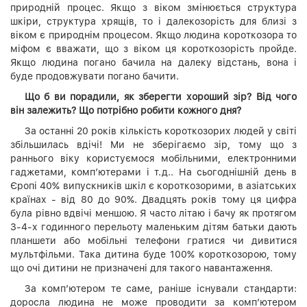
природній процес. Якщо з віком змінюється структура
шкіри, структура хрящів, то і далекозорість для близі з
віком є природнім процесом. Якщо людина короткозора то
міфом є вважати, що з віком ця короткозорість пройде.
Якщо людина погано бачила на далеку відстань, вона і
буде продовжувати погано бачити.
Що б ви порадили, як зберегти хороший зір? Від чого
він залежить? Що потрібно робити кожного дня?
За останні 20 років кількість короткозорих людей у світі
збільшилась вдічі! Ми не зберігаємо зір, тому що з
раннього віку користуємося мобільними, електронними
гаджетами, комп’ютерами і т.д.. На сьогоднішній день в
Єропі 40% випускників шкіл є короткозорими, в азіатських
країнах - від 80 до 90%. Двадцять років тому ця цифра
була рівно вдвічі меншою. Я часто літаю і бачу як протягом
3-4-х годинного перельоту маленьким дітям батьки дають
планшети або мобільні телефони гратися чи дивитися
мультфільми. Така дитина буде 100% короткозорою, тому
що очі дитини не призначені для такого навантаження.
За комп’ютером те саме, раніше існували стандарти:
доросла людина не може проводити за комп’ютером