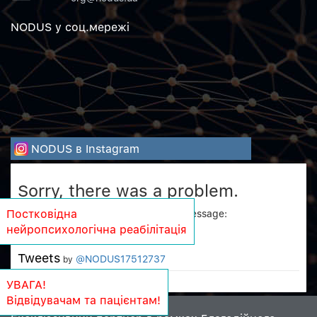
NODUS у соц.мережi
NODUS в Instagram
Sorry, there was a problem.
Постковідна
Twitter returned the following error message:
нейропсихологічна реабілітація
Could not authenticate you.
Tweets
@NODUS17512737
by
УВАГА!
Відвідувачам та пацієнтам!
Copyright © 2011-2026 NODUS