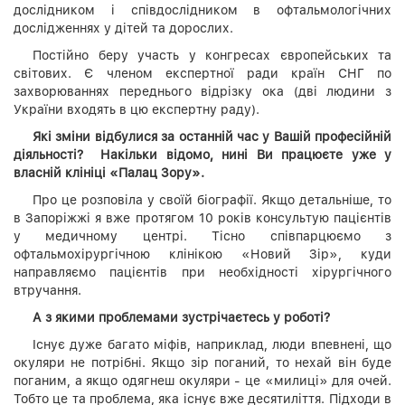
дослідником і співдослідником в офтальмологічних
дослідженнях у дітей та дорослих.
Постійно беру участь у конгресах європейських та
світових. Є членом експертної ради країн СНГ по
захворюваннях переднього відрізку ока (дві людини з
України входять в цю експертну раду).
Які зміни відбулися за останній час у Вашій професійній
діяльності? Накільки відомо, нині Ви працюєте уже у
власній клініці «Палац Зору».
Про це розповіла у своїй біографії. Якщо детальніше, то
в Запоріжжі я вже протягом 10 років консультую пацієнтів
у медичному центрі. Тісно співпарцюємо з
офтальмохірургічною клінікою «Новий Зір», куди
направляємо пацієнтів при необхідності хірургічного
втручання.
А з якими проблемами зустрічаєтесь у роботі?
Існує дуже багато міфів, наприклад, люди впевнені, що
окуляри не потрібні. Якщо зір поганий, то нехай він буде
поганим, а якщо одягнеш окуляри - це «милиці» для очей.
Тобто це та проблема, яка існує вже десятиліття. Підходи в