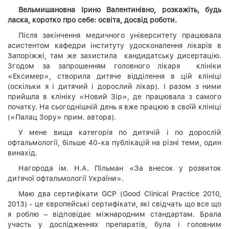
Вельмишановна Ірино Валентинівно, розкажіть, будь
ласка, коротко про себе: освіта, досвід роботи.
Після закінчення медичного університету працювала
асистентом кафедри інституту удосконалення лікарів в
Запоріжжі, там же захистила кандидатську дисертацію.
Згодом за запрошенням головного лікаря клініки
«Ексимер», створила дитяче відділення в цій клініці
(оскільки я і дитячий і дорослий лікар). І разом з ними
прийшла в клініку «Новий Зір», де працювала з самого
початку. На сьогоднішній день я вже працюю в своїй клініці
(«Палац Зору» прим. автора).
У мене вища категорія по дитячій і по дорослій
офтальмології, більше 40-ка публікацій на різні теми, один
винахід.
Нагорода ім. Н.А. Пільман «За внесок у розвиток
дитячої офтальмології України».
Маю два сертифікати GCP (Good Clinical Practice 2010,
2013) - це європейські сертифікати, які свідчать що все що
я роблю – відповідає міжнародним стандартам. Брала
участь у дослідженнях препаратів, була і головним