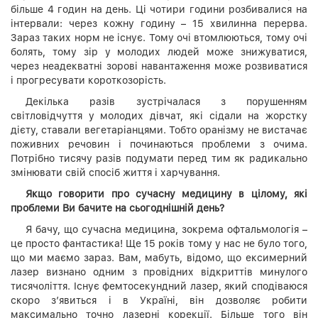
більше 4 годин на день. Ці чотири години розбивалися на
інтервали: через кожну годину – 15 хвилинна перерва.
Зараз таких норм не існує. Тому очі втомлюються, тому очі
болять, тому зір у молодих людей може знижуватися,
через неадекватні зорові навантаження може розвиватися
і прогресувати короткозорість.
Декілька разів зустрічалася з порушенням
світловідчуття у молодих дівчат, які сідали на жорстку
дієту, ставали вегетаріанцями. Тобто оранізму не вистачає
поживних речовин і починаються проблеми з очима.
Потрібно тисячу разів подумати перед тим як радикально
змінювати свій спосіб життя і харчування.
Якщо говорити про сучасну медицину в цілому, які
проблеми Ви бачите на сьогоднішній день?
Я бачу, що сучасна медицина, зокрема офтальмологія –
це просто фантастика! Ще 15 років тому у нас не було того,
що ми маємо зараз. Вам, мабуть, відомо, що ексимерний
лазер визнано одним з провідних відкриттів минулого
тисячоліття. Існує фемтосекундний лазер, який сподіваюся
скоро з’явиться і в Україні, він дозволяє робити
максимально точно лазерні корекції. Більше того він