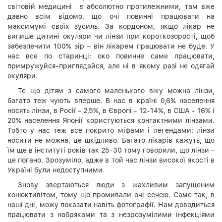
світовій медицині є абсолютно протилежними, там вже
давно всім відомо, що очі повинні працювати на
максимумі своїх зусиль. За кордоном, якщо лікар не
випише дитині окуляри чи лінзи при короткозорості, щоб
забезпечити 100% зір – він лікарем працювати не буде. У
нас все по старинці: око повинне саме працювати,
примружуйся-приглядайся, але ні в якому разі не одягай
окуляри.
Те що дітям з самого маленького віку можна лінзи,
багато теж чують вперше. В нас в країні 0,6% населення
носять лінзи, в Росії – 2,5%, в Європі - 12-14%, в США - 16% і
20% населення Японії користуються контактними лінзами.
Тобто у нас теж все покрито міфами і легендами: лінзи
носити не можна, це шкідливо. Багато лікарів кажуть, що
їм ще в інституті років так 25-30 тому говорили, що лінзи –
це погано. Зрозуміло, адже в той час лінзи високої якості в
Україні були недоступними.
Знову звертаються люди з жахливим запущеним
конюктивітом, тому що промивали очі сечею. Саме так, в
наші дні, можу показати навіть фотографії. Нам доводиться
працювати з набряками та з незрозумілими інфекціями