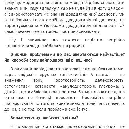
тому що медицина не стоїть на місці, потрібно оновлювати
знання. В іншому випадку лікар не буде йти в ногу з часом,
а використовуватиме знання двадцятирічної давності. Ми
ж не їздимо на автомобілях двадцятирічної давності, не
користуємося комп’ютерами двадцятирічної давності так
само і знання теж потрібно постійно онвлювати.
Ну і звичайно, до кожного пацієнта потрібно
відноситися як до найближчого родича.
З якими проблемами до Вас звертаються найчастіше?
Які хвороби зору найпоширеніші в наш час?
В зимовий період часто звертаються з кон’юктивітами,
зараз епідемія вірусних кон’юктивітів. А взагалі, - це
зниження зору, короткозорість, далекозорість,
астегматизм, катаракта, макулодистрофія, глаукома, у
дітей – це амбліопія (коли раптом батьки дізнаються, що
одне око не бачить), косоокість. Косоокість потрібно
діагностувати до того як вона виникла, точніше схильність
до неї, а не тоді коли проблема вже існує.
Зниження зору пов
’язано з віком?
Ні, з віком ми всі стаємо далекозорими для близі, це