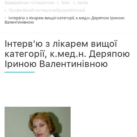
Відвідувачам та пацієнтам
Блог
Архiв
Професійний погляд в нейрореабілітації
Інтерв'ю з лікарем вищої категорії, к.мед.н. Деряпою Іриною
Валентинівною
Інтерв'ю з лікарем вищої
категорії, к.мед.н. Деряпою
Іриною Валентинівною