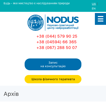
Будь - яке мистецтво є наслідуванням природи
|
UA
EN
+38 (044) 579 90 25
+38 (04594) 66 365
+38 (067) 288 50 07
Запис
на консультацiю
Школа фізичного терапевта
Архiв