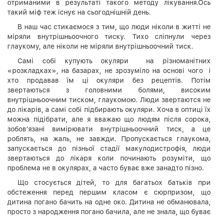
отриманими в результаті такого методу лікування.Ось
такий міф теж існує на сьогоднішній день.
В наш час стикаємося з тим, що люди ніколи в житті не
міряли внутрішньоочного тиску. Тихо сліпнули через
глаукому, але ніколи не міряли внутрішньоочний тиск.
Самі собі купують окуляри на різноманітних
«розкладках», на базарах, не зрозуміло на основі чого і
хто продавав їм ці окуляри без рецептів. Потім
звертаються з головними болями, високим
внутрішньоочним тиском, глаукомою. Люди звертаются не
до лікарів, а самі собі підбирають окуляри. Хоча в оптиці їх
можна підібрати, але я вважаю що людям після сорока,
зобов’язані вимірювати внутрішньоочний тиск, а це
роблять, на жаль, не завжди. Пропускається глаукома,
запускається до пізньої стадії макулодистрофія, люди
звертаються до лікаря коли починають розуміти, що
проблема не в окулярах, а часто буває вже занадто пізно.
Що стосується дітей, то для багатьох батьків при
обстеження перед першим класом є сюрпризом, що
дитина погано бачить на одне око. Дитина не обманювала,
просто з народження погано бачила, але не знала, що буває