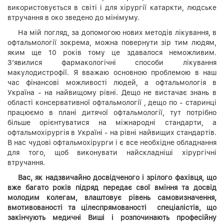
використовується в світі і для хірургії катаркти, людське
втручання в око зведено до мінімуму.
На мій погляд, за допомогою нових методів лікування, в
офтальмології зокрема, можна повернути зір тим людям,
яким ще 10 років тому це здавалося неможливим.
З’явилися фармакологічні способи лікування
макулодистрофії. Я вважаю основною проблемою в наш
час фінансові можливості людей, а офтальмологія в
Україна - на найвищому рівні. Дещо не вистачає знань в
області консервативної офтальмології , дещо по - старинці
працюємо в плані дитячої офтальмології, тут потрібно
більше орієнтуватися на міжнародні стандарти, а
офтальмохірургія в Україні - на рівні найвищих стандартів.
В нас чудові офтальмохірурги і є все необхідне обладнання
для того, щоб виконувати найскладніші хірургічні
втручання.
Вас, як надзвичайно досвідченого і зрілого фахівця, що
вже багато років підряд передає свої вміння та досвід
молодим колегам, влаштовує рівень самовизначення,
вмотивованості та цілеспрямованості спеціалістів, що
закінчують медичні Виші і розпочинають професійну