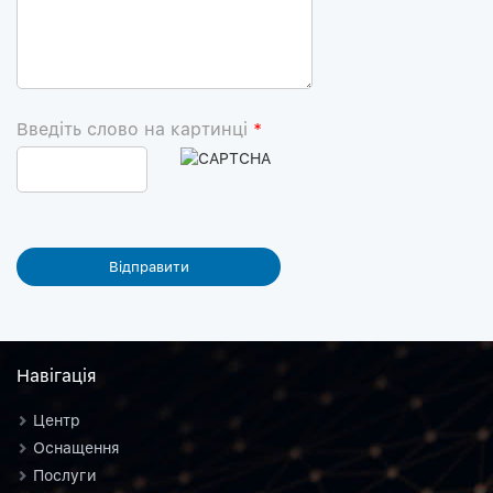
Введіть слово на картинці
*
Навiгацiя
Центр
Оснащення
Послуги