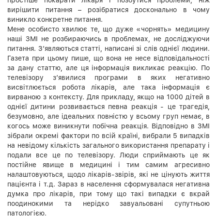
вирішити питання – розібратися досконально в чому
виникло конкретне питання.
Мене особисто хвилює те, що дуже «чорнять» медицину
наші ЗМІ не розбираючись в проблемах, не досліджуючи
питання. З’являються статті, написані зі слів однієї людини.
Газета при цьому пише, що вона не несе відповідальності
за дану статтю, але ця інформація викликає реакцію. По
телевізору з’явилися програми в яких негативно
висвітлюється робота лікарів, але така інформація є
вирваною з контексту. Для прикладу, якщо на 1000 дітей в
однієї дитини розвивається певна реакція - це трагедія,
безумовно, але ідеальних повністю у всьому груп немає, в
когось може виникнути побічна реакція. Відповідно в ЗМІ
зібрали окремі фактори по всій країні, вибрали 5 випадків
на невідому кількість загального використання препарату і
подали все це по телевізору. Люди сприймають це як
постійне явище в медицині і тим самим агресивно
налаштовуються, щодо лікарів-звірів, які не цінують життя
пацієнта і т.д. Зараз в населення сформувалася негативна
думка про лікарів, при тому що такі випадки є вкрай
поодинокими та нерідко завуальовані супутньою
патологією.