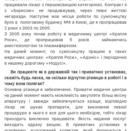
працювали лікарі з першою/вищою категорією). Контракт я
з «Борисом» не продовжував, через певні життєві
негаразди. Наступне моє місце роботи по сумісництву
було в пологовому будинку №4 в Києві, де я пропрацював
2 роки з 2003 по 2005.
З 2005 року почав роботу в медичному центрі «Крапля
Роси», де пропрацював 5 років займаючись
анестезіологією та плазмаферезом.
На даний момент, по сумісництву працюю в таких
медичних центрах: «Крапля Роси», «Адоніс» і періодично
в нашому дорогому «Нодусі».
Ви працюєте як в державній так і приватних установах,
скажіть будь ласка, на скільки відчутно різницю в роботі і в
чому вона полягає?
Основна різниця в забезпеченні. Приватні медичні центри
на даний момент мають можливість закупляти більш якісну
апаратуру і завжди забезпечуються краще, відповідно
лікар не шукає препарати, для виконання певної
процедури в нього є все для цього необхідне, тобто лікар
приходить виключно працювати. Якість надання послуг
виходить одразу вищою. В приватних установах в
основному згуртований колектив, який формується з