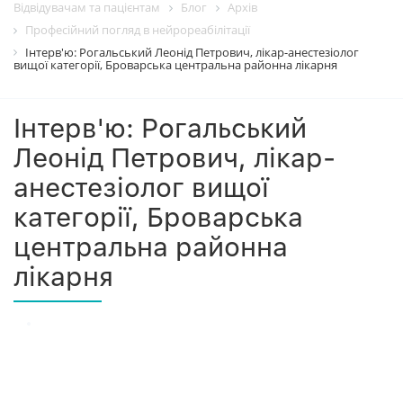
Відвідувачам та пацієнтам
Блог
Архiв
Професійний погляд в нейрореабілітації
Інтерв'ю: Рогальський Леонід Петрович, лікар-анестезіолог
вищої категорії, Броварська центральна районна лікарня
Інтерв'ю: Рогальський
Леонід Петрович, лікар-
анестезіолог вищої
категорії, Броварська
центральна районна
лікарня