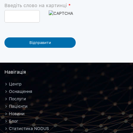
Введіть слово на картинці
*
Навiгацiя
Центр
Оснащення
Послуги
Пацієнти
Новини
Блог
Статистика NODUS