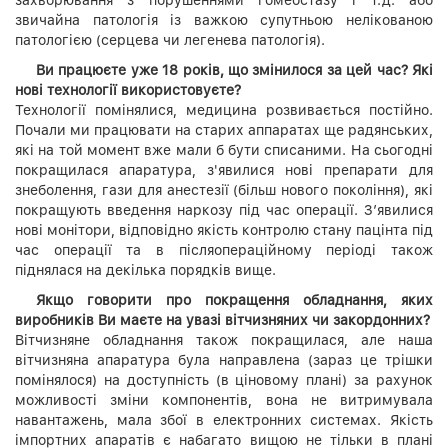
звичайна патологія із важкою супутньою нелікованою
патологією (серцева чи легенева патологія).
Ви працюєте уже 18 років, що змінилося за цей час? Які
нові технології використовуєте?
Технології помінялися, медицина розвивається постійно.
Почали ми працювати на старих аппаратах ще радянських,
які на той момент вже мали б бути списаними. На сьогодні
покращилася апаратура, з'явилися нові препарати для
знеболення, гази для анестезії (більш нового покоління), які
покращують введення наркозу під час операції. З’явилися
нові монітори, відповідно якість контролю стану пацінта під
час операції та в післяопераційному періоді також
піднялася на декілька порядків вище.
Якщо говорити про покращення обладнання, яких
виробників Ви маєте на увазі вітчизняних чи закордонних?
Вітчизняне обладнання також покращилася, але наша
вітчизняна апаратура була направлена (зараз це трішки
помінялося) на доступність (в ціновому плані) за рахунок
можливості зміни компонентів, вона не витримувала
навантажень, мала збої в електронних системах. Якість
імпортних апаратів є набагато вищою не тільки в плані