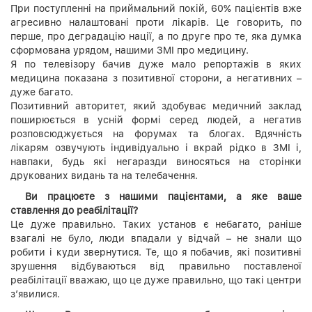
При поступленні на приймальний покій, 60% пацієнтів вже
агресивно налаштовані проти лікарів. Це говорить, по
перше, про деградацію нації, а по друге про те, яка думка
сформована урядом, нашими ЗМІ про медицину.
Я по телевізору бачив дуже мало репортажів в яких
медицина показана з позитивної сторони, а негативних –
дуже багато.
Позитивний авторитет, який здобуває медичний заклад
поширюється в усній формі серед людей, а негатив
розповсюджується на форумах та блогах. Вдячність
лікарям озвучують індивідуально і вкрай рідко в ЗМІ і,
навпаки, будь які негаразди виносяться на сторінки
друкованих видань та на телебачення.
Ви працюєте з нашими пацієнтами, а яке ваше
ставлення до реабілітації?
Це дуже правильно. Таких установ є небагато, раніше
взагалі не було, люди впадали у відчай – не знали що
робити і куди звернутися. Те, що я побачив, які позитивні
зрушення відбуваються від правильно поставленої
реабілітації вважаю, що це дуже правильно, що такі центри
з’явилися.