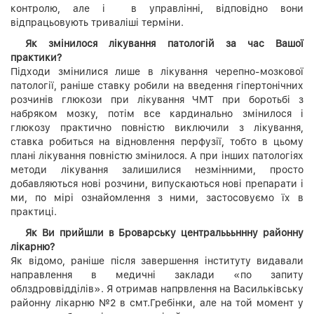
контролю, але і в управлінні, відповідно вони
відпрацьовують триваліші терміни.
Як змінилося лікування патологій за час Вашої
практики?
Підходи змінилися лише в лікування черепно-мозкової
патології, раніше ставку робили на введення гіпертонічних
розчинів глюкози при лікування ЧМТ при боротьбі з
набряком мозку, потім все кардинально змінилося і
глюкозу практично повністю виключили з лікування,
ставка робиться на відновлення перфузії, тобто в цьому
плані лікування повністю змінилося. А при інших патологіях
методи лікування залишилися незмінними, просто
добавляються нові розчини, випускаються нові препарати і
ми, по мірі ознайомлення з ними, застосовуємо їх в
практиці.
Як Ви прийшли в Броварську центральььннну районну
лікарню?
Як відомо, раніше після завершення інституту видавали
направлення в медичні заклади «по запиту
облздроввідділів». Я отримав напрвлення на Васильківську
районну лікарню №2 в смт.Гребінки, але на той момент у