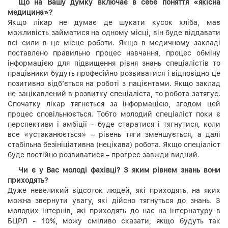
Що на Вашу думку включає в себе поняття «якісна
медицина»?
Якщо лікар не думає де шукати кусок хліба, має
можливість займатися на одному місці, він буде віддавати
всі сили в це місце роботи. Якщо в медичному закладі
поставлено правильно процес навчання, процес обміну
інформацією для підвищення рівня знань спеціалістів то
працівники будуть професійно розвиватися і відповідно це
позитивно відб’ється на роботі з пацієнтами. Якщо заклад
не зацікавлений в розвитку спеціаліста, то робота затягує.
Спочатку лікар тягнеться за інформацією, згодом цей
процес сповільнюється. Тобто молодий спеціаліст поки є
перспективи і амбіції – буде старатися і тягнутися, коли
все «устаканюється» – рівень тяги зменшується, а далі
стабільна безініціативна (нецікава) робота. Якщо спеціаліст
буде постійно розвиватися – прогрес завжди видний.
Чи є у Вас молоді фахівці? З яким рівнем знань вони
приходять?
Дуже невеликий відсоток людей, які приходять, на яких
можна звернути увагу, які дійсно тягнуться до знань. З
молодих інтернів, які приходять до нас на інтернатуру в
БЦРЛ - 10%, можу сміливо сказати, якщо будуть так