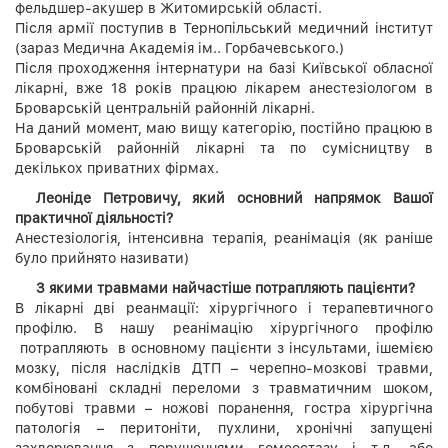
фельдшер-акушер в Житомирській області.
Після армії поступив в Тернопільський медичний інститут
(зараз Медична Академія ім.. Горбачевського.)
Після проходження інтернатури на базі Київської обласної
лікарні, вже 18 років працюю лікарем анестезіологом в
Броварській центральній районній лікарні.
На даний момент, маю вищу категорію, постійно працюю в
Броварській районній лікарні та по сумісництву в
декількох приватних фірмах.
Леоніде Петровичу, який основний напрямок Вашої
практичної діяльності?
Анестезіологія, інтенсивна терапія, реанімація (як раніше
було прийнято називати)
З якими травмами найчастіше потрапляють пацієнти?
В лікарні дві реанмації: хірургічного і терапевтичного
профілю. В нашу реанімацію хірургічного профілю
потрапляють в основному пацієнти з інсультами, ішемією
мозку, після наслідків ДТП – черепно-мозкові травми,
комбіновані складні переломи з травматичним шоком,
побутові травми – ножові поранення, гостра хірургічна
патологія – перитоніти, пухлини, хронічні запущені
захворювання з порушеннями гомеостазу і т.д. або