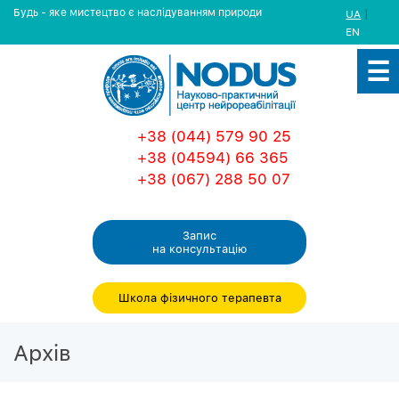
Будь - яке мистецтво є наслідуванням природи
|
UA
EN
+38 (044) 579 90 25
+38 (04594) 66 365
+38 (067) 288 50 07
Запис
на консультацiю
Школа фізичного терапевта
Архiв