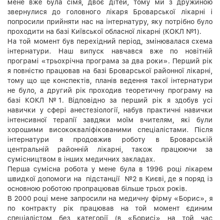
мене вже була сімя, двоє дітей, тому ми з дружиною
звернулися до головного лікаря Броварської лікарні і
попросили прийняти нас на інтернатуру, яку потрібно було
проходити на базі Київської обласної лікарні (КОКЛ №1).
На той момент був перехідний період, змінювалася схема
інтернатури. Наш випуск навчався вже по новітній
програмі «трьохрічна програма за два роки». Перший рік
я повністю працював на базі Броварської районної лікарні,
тому що ще конспектів, планів ведення такої інтернатури
не було, а другий рік проходив теоретичну програму на
базі КОКЛ №1. Відповідно за перший рік я здобув усі
навички у сфері анестезіології, набув практичні навички
інтенсивної терапії завдяки моїм вчителям, які були
хорошими висококваліфікованими спеціалістами. Після
інтернатури я продовжив роботу в Броварській
центральній районній лікарні, також працюючи за
сумісництвом в інших медичних закладах.
Перша сумісна робота у мене була в 1996 році лікарем
швидкої допомоги на підстанції №2 в Києві, де я поряд із
основною роботою пропрацював більше трьох років.
В 2000 році мене запросили на медичну фірму «Борис», я
по контракту рік працював на той момент єдиним
спеціалістом без категорії (в «Борисі» на той час