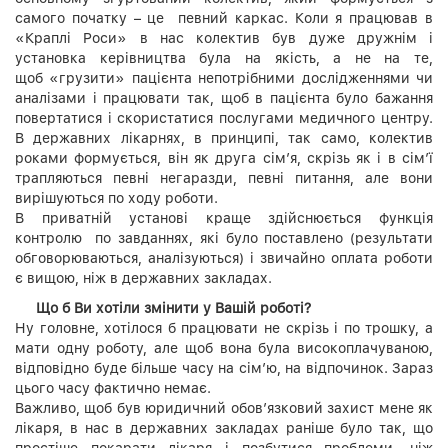
самого початку – це певний каркас. Коли я працював в
«Краплі Роси» в нас колектив був дуже дружнім і
установка керівництва була на якість, а не на те,
щоб «грузити» пацієнта непотрібними дослідженнями чи
аналізами і працювати так, щоб в пацієнта було бажання
повертатися і скористатися послугами медичного центру.
В державних лікарнях, в принципі, так само, колектив
роками формується, він як друга сім’я, скрізь як і в сім’ї
трапляються певні негаразди, певні питання, але вони
вирішуються по ходу роботи.
В приватній установі краще здійснюється функція
контролю по завданнях, які було поставлено (результати
обговорюваються, аналізуються) і звичайно оплата роботи
є вищою, ніж в державних закладах.
Що б Ви хотіли змінити у Вашій роботі?
Ну головне, хотілося б працювати не скрізь і по трошку, а
мати одну роботу, але щоб вона була високоплачуваною,
відповідно буде більше часу на сім’ю, на відпочинок. Зараз
цього часу фактично немає.
Важливо, щоб був юридичний обов’язковий захист мене як
лікаря, в нас в державних закладах раніше було так, що
простіше покарати лікаря і позбутися проблеми, ніж