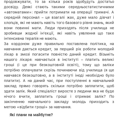
продовжувати, то за кілька років здобудуть достатьо
досвіду. Деякі стають такими середньостатистичними
«автоматами»: прийти потримати на операції тримачі. А
середній персонал – це взагалі жах, дуже мало дівчат і
хлопців, які не мають навіть того базового рівня знань, який
вони повинні мати. Люди приходять після училища не
зробивши жодної ін’єкції, які навіть уявлення що таке
інтенсивна терапія не мають.
За кордоном дуже правильно поставлена політика, на
навчання дається кредит, за перший рік роботи молодий
лікар в змозі погасити повністю даний кредит. Візьміть
нашого лікаря: навчається в інституті – платить великі
гроші (і це при безкоштовній освіті), тому що заліки
потрібно оплачувати скрізь починаючи від училища (я ще
навчався безкоштовно, а в інституті іноді необхідно було
платити). А на даний час, при поступленні в навчальний
заклад прямо говорять скільки потрібно заплатити, щоб
здати залік. Який спеціаліст виросте з людини яка не буде
нічого вчити, заплатить гроші і отримає залік? По
закінченню навчального закладу молодь приходить з
метою «відбити гроші» за навчання.
Які плани на майбутнє?