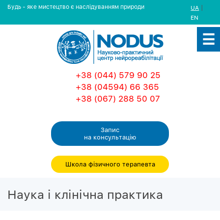
Будь - яке мистецтво є наслідуванням природи
|
UA
EN
+38 (044) 579 90 25
+38 (04594) 66 365
+38 (067) 288 50 07
Запис
на консультацiю
Школа фізичного терапевта
Наука і клінічна практика