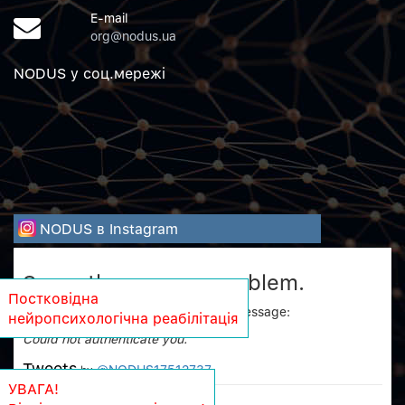
E-mail
org@nodus.ua
NODUS у соц.мережi
NODUS в Instagram
Sorry, there was a problem.
Постковідна
Twitter returned the following error message:
нейропсихологічна реабілітація
Could not authenticate you.
Tweets
@NODUS17512737
by
УВАГА!