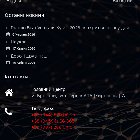
Неділя
Вихiдний
Останнi новини
Dragon Boat Veterans Kyiv – 2026: відкриття сезону для…
6 Червня 2026
Наукові…
17 Квітня 2026
Дорогі друзі та…
15 Квітня 2026
Контакти
Головний центр
м. Бровари, вул. Героїв УПА (Кирпоноса) 7а
Тел. / факс
+38 (044) 579 90 25
+38 (04594) 66 365
+38 (067) 288 50 07