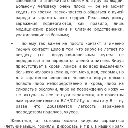
заболевает и становится опасным для других людей.
Больному человеку очень плохо — он не может
ходить по гостям, тесно-претесно общаться с кучей
народа и заражать всех подряд. Реальному риску
заражения подвергаются, как правило, лишь
медицинские работники и близкие родственники,
ухаживающие за больным;
почему так важен не просто контакт, а именно
тесный
контакт? Дело в том, что вирус не летает по
воздуху (т.е. воздушно-капельным путем не
передается) и не передается с едой и питьем. Вирус
присутствует в крови, лимфе и во всех выделениях
больного человека (слюна, пот, моча, кал, сперма), но
для заражения здорового человека вирус должен
попасть либо непосредственно в кровь, либо на
слизистые оболочки, либо на поврежденную кожу —
т.е. актуальны все те пути заражения, что известны
нам применительно к ВИЧ/СПИДу, к гепатиту В — ну
разве что добавляется легкость заражения
посредством поцелуев, укусов.
Животные, от которых можно вирусом заразиться
(летучие мыши, гориллы, дикобразы и т.д.), в наших краях