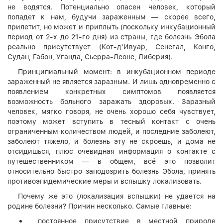
не водятся. Потенциально опасен человек, который
попадет к нам, будучи зараженным — скорее всего,
прилетит, но может и приплыть (поскольку инкубационный
период от 2-х до 21-го дня) из страны, где болезнь Эбола
реально присутствует (Кот-д'Ивуар, Сенегал, Конго,
Судан, Габон, Уганда, Сьерра-Леоне, Либерия).
Принципиальный момент: в инкубационном периоде
зараженный не является заразным. И лишь одновременно с
появлением конкретных симптомов появляется
возможность больного заражать здоровых. Заразный
человек, мягко говоря, не очень хорошо себя чувствует,
поэтому может вступить в тесный контакт с очень
ограниченным количеством людей, и последние заболеют,
заболеют тяжело, и болезнь эту не скроешь, и дома не
отсидишься, плюс очевидная информация о контакте с
путешественником — в общем, всё это позволит
относительно быстро заподозрить болезнь Эбола, принять
противоэпидемические меры и вспышку локализовать.
Почему же это (локализация вспышки) не удается на
родине болезни? Причин несколько. Самые главные:
постоянное присутствие в местной природе