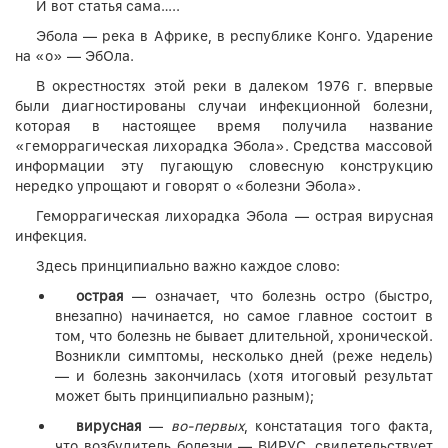
И вот статья сама…..
Эбола — река в Африке, в республике Конго. Ударение
на «о» — ЭбОла.
В окрестностях этой реки в далеком 1976 г. впервые
были диагностированы случаи инфекционной болезни,
которая в настоящее время получила название
«геморрагическая лихорадка Эбола». Средства массовой
информации эту пугающую словесную конструкцию
нередко упрощают и говорят о «болезни Эбола».
Геморрагическая лихорадка Эбола — острая вирусная
инфекция.
Здесь принципиально важно каждое слово:
острая
— означает, что болезнь остро (быстро,
внезапно) начинается, но самое главное состоит в
том, что болезнь не бывает длительной, хронической.
Возникли симптомы, несколько дней (реже недель)
— и болезнь закончилась (хотя итоговый результат
может быть принципиально разным);
вирусная
—
во-первых
, констатация того факта,
что возбудитель болезни — ВИРУС, свидетельствует