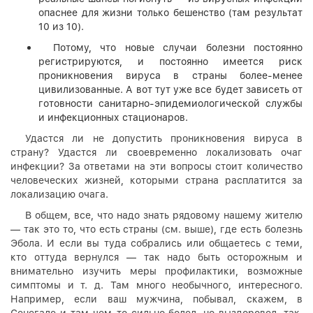
опаснее для жизни только бешенство (там результат
10 из 10).
Потому, что новые случаи болезни постоянно
регистрируются, и постоянно имеется риск
проникновения вируса в страны более-менее
цивилизованные. А вот тут уже все будет зависеть от
готовности санитарно-эпидемиологической службы
и инфекционных стационаров.
Удастся ли не допустить проникновения вируса в
страну? Удастся ли своевременно локализовать очаг
инфекции? За ответами на эти вопросы стоит количество
человеческих жизней, которыми страна расплатится за
локализацию очага.
В общем, все, что надо знать рядовому нашему жителю
— так это то, что есть страны (см. выше), где есть болезнь
Эбола. И если вы туда собрались или общаетесь с теми,
кто оттуда вернулся — так надо быть осторожным и
внимательно изучить меры профилактики, возможные
симптомы и т. д. Там много необычного, интересного.
Например, если ваш мужчина, побывал, скажем, в
Сенегале и там чем-то сильно болел, но выздоровел, так,