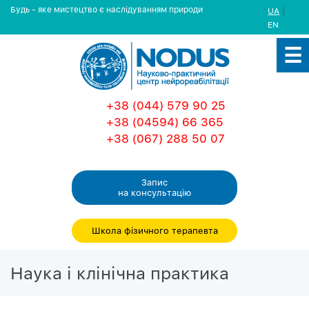
Будь - яке мистецтво є наслідуванням природи
|
UA
EN
+38 (044) 579 90 25
+38 (04594) 66 365
+38 (067) 288 50 07
Запис
на консультацiю
Школа фізичного терапевта
Наука і клінічна практика