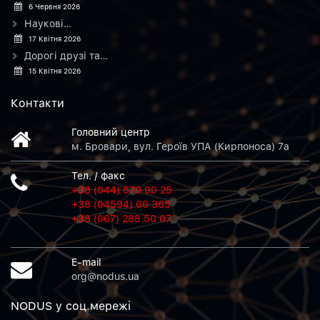
6 Червня 2026
Наукові…
17 Квітня 2026
Дорогі друзі та…
15 Квітня 2026
Контакти
Головний центр
м. Бровари, вул. Героїв УПА (Кирпоноса) 7а
Тел. / факс
+38 (044) 579 90 25
+38 (04594) 66 365
+38 (067) 288 50 07
E-mail
org@nodus.ua
NODUS у соц.мережi