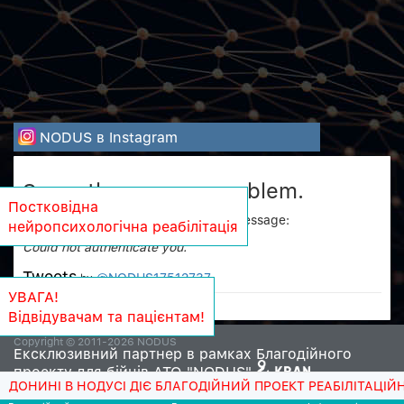
NODUS в Instagram
Sorry, there was a problem.
Постковідна
Twitter returned the following error message:
нейропсихологічна реабілітація
Could not authenticate you.
Tweets
@NODUS17512737
by
УВАГА!
Відвідувачам та пацієнтам!
Copyright © 2011-2026 NODUS
Ексклюзивний партнер в рамках Благодійного
проекту для бійців АТО "NODUS"
ИНІ В НОДУСІ ДІЄ БЛАГОДІЙНИЙ ПРОЕКТ РЕАБІЛІТАЦІЙНОГО