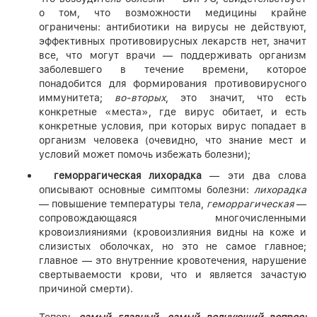
о том, что возможности медицины крайне
ограничены: антибиотики на вирусы не действуют,
эффективных противовирусных лекарств нет, значит
все, что могут врачи — поддерживать организм
заболевшего в течение времени, которое
понадобится для формирования противовирусного
иммунитета;
во-вторых
, это значит, что есть
конкретные «места», где вирус обитает, и есть
конкретные условия, при которых вирус попадает в
организм человека (очевидно, что знание мест и
условий может помочь избежать болезни);
геморрагическая лихорадка
— эти два слова
описывают основные симптомы болезни:
лихорадка
— повышение температуры тела,
геморрагическая
—
сопровождающаяся многочисленными
кровоизлияниями (кровоизлияния видны на коже и
слизистых оболочках, но это не самое главное;
главное — это внутренние кровотечения, нарушение
свертываемости крови, что и является зачастую
причиной смерти).
Теперь
самый главный, самый волнующий вопрос: