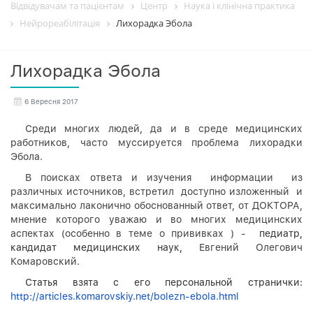
Відвідувачам та пацієнтам
Центр
Наука і клінічна практика
Нейрореабілітація
Лихорадка Эбола
Лихорадка Эбола
6 Вересня 2017
Среди многих людей, да и в среде медицинских
работников, часто муссируется проблема лихорадки
Эбола.
В поисках ответа и изучения информации из
различных источников, встретил доступно изложенный и
максимально лаконично обоснованный ответ, от ДОКТОРА,
мнение которого уважаю и во многих медицинских
аспектах (особенно в теме о прививках ) -
педиатр,
кандидат медицинских наук,
Евгений Олегович
Комаровский.
Статья взята с его персональной странички:
http://articles.komarovskiy.net/bolezn-ebola.html