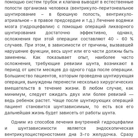
помощью систем трубок и клапана выводят в естественные
полости организма человека (вентрикуло-перитонеальное
шунтирование – в брюшную полость, вентрикуло-
атриальное – в правое предсердие и т.д.) Лечение водянки
мозга (гидроцефалии) с помощью операций ликворного
шунтирования достаточно эффективно, однако,
осложнения при этой операции составляют 40 - 60 %
случаев. При этом, в зависимости от причины, вызвавшей
нарушение функции, весь шунт или его части должны быть
заменены. Как показывает опыт, наиболее часто
осложнения, требующие ревизии шунта, возникают в
период от шести месяцев до одного года после операции.
Большинство пациентов, которым проведена шунтирующая
операция, вынуждены перенести несколько хирургических
вмешательств в течение жизни. В любом случае, как
минимум, следует ожидать двух или более ревизий —
ведь ребенок растет. Чаще после шунтирующих операций
пациент становится шунтзависимым, то есть вся его
дальнейшая жизнь будет зависеть от работы шунта.
Одним из способов лечения внутренней гидроцефалии
и шунтзависимости является эндоскопическая
вентрикулоцистерностомия дна 3-го желудочка. Сразу