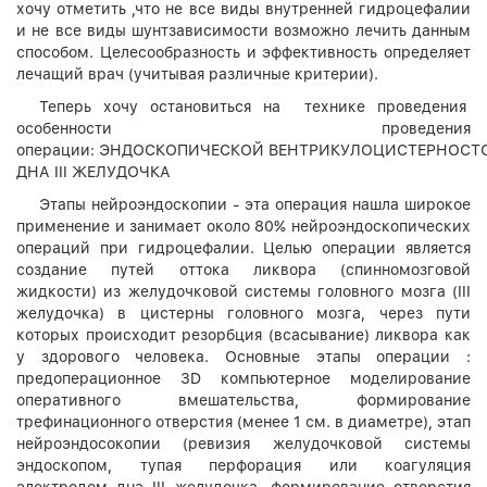
хочу отметить ,что не все виды внутренней гидроцефалии
и не все виды шунтзависимости возможно лечить данным
способом. Целесообразность и эффективность определяет
лечащий врач (учитывая различные критерии).
Теперь хочу остановиться на технике проведения
особенности проведения
операции: ЭНДОСКОПИЧЕСКОЙ ВЕНТРИКУЛОЦИСТЕРНОС
ДНА III ЖЕЛУДОЧКА
Этапы нейроэндоскопии - эта операция нашла широкое
применение и занимает около 80% нейроэндоскопических
операций при гидроцефалии. Целью операции является
создание путей оттока ликвора (спинномозговой
жидкости) из желудочковой системы головного мозга (III
желудочка) в цистерны головного мозга, через пути
которых происходит резорбция (всасывание) ликвора как
у здорового человека. Основные этапы операции :
предоперационное 3D компьютерное моделирование
оперативного вмешательства, формирование
трефинационного отверстия (менее 1 см. в диаметре), этап
нейроэндосокопии (ревизия желудочковой системы
эндоскопом, тупая перфорация или коагуляция
электродом дна III желудочка, формирование отверстия