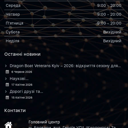
Середа
9:00 - 20:00
Четвер
9:00 - 20:00
П'ятниця
9:00 - 20:00
Субота
Вихiдний
Неділя
Вихiдний
Останнi новини
Dragon Boat Veterans Kyiv – 2026: відкриття сезону для…
6 Червня 2026
Наукові…
17 Квітня 2026
Дорогі друзі та…
15 Квітня 2026
Контакти
Головний центр
м. Бровари, вул. Героїв УПА (Кирпоноса) 7а