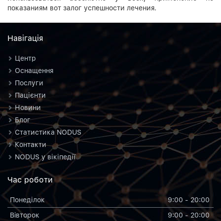
показаниям вот залог успешности лечения.
Навiгацiя
Центр
Оснащення
Послуги
Пацієнти
Новини
Блог
Статистика NODUS
Контакти
NODUS у вікіпедії
Час роботи
Понеділок
9:00 - 20:00
Вiвторок
9:00 - 20:00