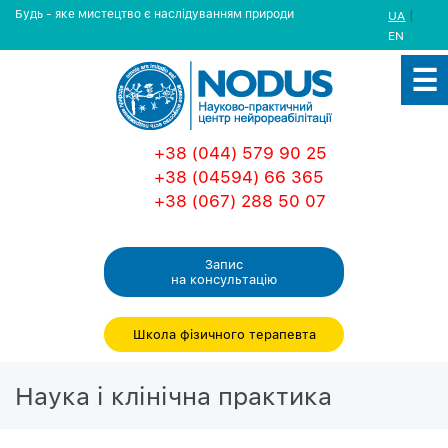
Будь - яке мистецтво є наслідуванням природи
|
UA
EN
+38 (044) 579 90 25
+38 (04594) 66 365
+38 (067) 288 50 07
Запис
на консультацiю
Школа фізичного терапевта
Наука і клінічна практика