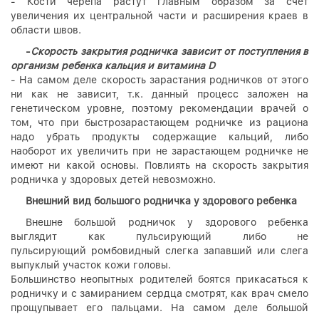
- Кости черепа растут главным образом за счет
увеличения их центральной части и расширения краев в
области швов.
-
Скорость закрытия родничка зависит от поступления в
организм ребенка кальция и витамина D
- На самом деле скорость зарастания родничков от этого
ни как не зависит, т.к. данный процесс заложен на
генетическом уровне, поэтому рекомендации врачей о
том, что при быстрозарастающем родничке из рациона
надо убрать продукты содержащие кальций, либо
наоборот их увеличить при не зарастающем родничке не
имеют ни какой основы. Повлиять на скорость закрытия
родничка у здоровых детей невозможно.
Внешний вид большого родничка у здорового ребенка
Внешне большой родничок у здорового ребенка
выглядит как пульсирующий либо не
пульсирующий ромбовидный слегка запавший или слега
выпуклый участок кожи головы.
Большинство неопытных родителей боятся прикасаться к
родничку и с замиранием сердца смотрят, как врач смело
прощупывает его пальцами. На самом деле большой