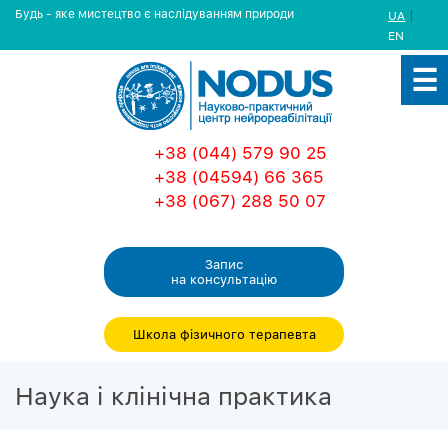
Будь - яке мистецтво є наслідуванням природи
|
UA
EN
+38 (044) 579 90 25
+38 (04594) 66 365
+38 (067) 288 50 07
Запис
на консультацiю
Школа фізичного терапевта
Наука і клінічна практика