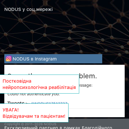
NODUS у соц.мережi
NODUS в Instagram
Sorry, there was a problem.
Постковідна
Twitter returned the following error message:
нейропсихологічна реабілітація
Could not authenticate you.
Tweets
@NODUS17512737
by
УВАГА!
Відвідувачам та пацієнтам!
Copyright © 2011-2026 NODUS
Ексклюзивний партнер в рамках Благодійного