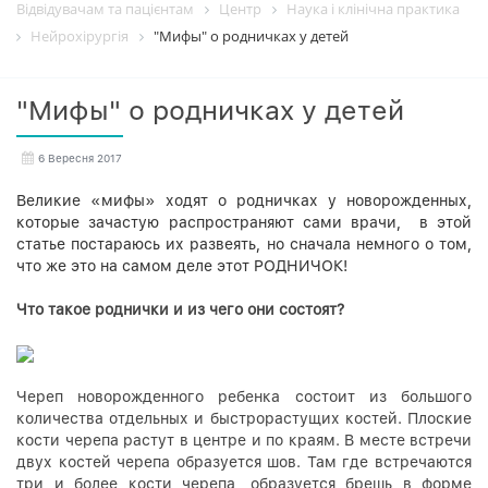
Відвідувачам та пацієнтам
Центр
Наука і клінічна практика
Нейрохірургія
"Мифы" о родничках у детей
"Мифы" о родничках у детей
6 Вересня 2017
Великие «мифы» ходят о родничках у новорожденных,
которые зачастую распространяют сами врачи, в этой
статье постараюсь их развеять, но сначала немного о том,
что же это на самом деле этот РОДНИЧОК!
Что такое роднички и из чего они состоят?
Череп новорожденного ребенка состоит из большого
количества отдельных и быстрорастущих костей. Плоские
кости черепа растут в центре и по краям. В месте встречи
двух костей черепа образуется шов. Там где встречаются
три и более кости черепа, образуется брешь в форме