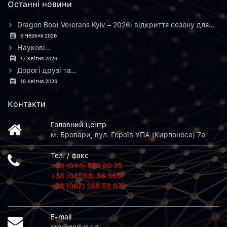
Останнi новини
Dragon Boat Veterans Kyiv – 2026: відкриття сезону для…
6 Червня 2026
Наукові…
17 Квітня 2026
Дорогі друзі та…
15 Квітня 2026
Контакти
Головний центр
м. Бровари, вул. Героїв УПА (Кирпоноса) 7а
Тел. / факс
+38 (044) 579 90 25
+38 (04594) 66 365
+38 (067) 288 50 07
E-mail
org@nodus.ua