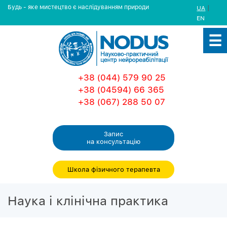
Будь - яке мистецтво є наслідуванням природи
|
UA
EN
+38 (044) 579 90 25
+38 (04594) 66 365
+38 (067) 288 50 07
Запис
на консультацiю
Школа фізичного терапевта
Наука і клінічна практика