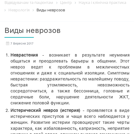
Відвідувачам та пацієнтам
Центр
Наука і клінічна практика
Неврологія
Виды неврозов
Виды неврозов
7 Вересня 2017
Неврастения
- возникает в результате неумения
общаться и преодолевать барьеры в общении. Этот
невроз ведет к проблемам в межличностных
отношениях и даже к социальной изоляции. Симптомы
неврастении: раздражительность по малейшему поводу,
быстрая утомляемость, невозможность
сосредоточиться, а также бессонница, головные и
сердечные боли, нарушение деятельности ЖКТ,
снижение половой функции.
Истерический невроз (истерия)
- проявляется в виде
истерических приступов и чаще всего наблюдается у
женщин. Развитие истерии провоцируют такие черты
характера, как избалованность, капризность, неприятие