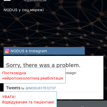
NODUS у соц.мережi
NODUS в Instagram
Sorry, there was a problem.
Twitter returned the following error message:
Постковідна
нейропсихологічна реабілітація
Could not authenticate you.
Tweets
@NODUS17512737
by
УВАГА!
Відвідувачам та пацієнтам!
Copyright © 2011-2026 NODUS