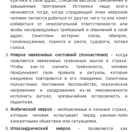
критики в свой адрес, слишком высокое самомнение и
завышенные притязания. Истерика чаще всего
начинается тогда, когда страдающий этим неврозом
человек пытается добиться от других чего-то или хочет
избавиться от нежелательной ответственности или
якобы несправедливых требований и обвинений в свой
адрес. Симптомы истерии: слезы, обморок,
головокружение, тошнота и рвота, судороги, потеря
голоса.
Невроз навязчивых состояний (психастения)
- когда
появляются навязчивые тревожные мысли и страхи.
Чтобы как-то снизить тревожность, человек
придумывает свои правила и ритуалы, которые
ежедневно повторяются в его поведении. Симптомы
психастении: постоянное беспокойство, психическое
напряжение и раздражение из-за невозможности
исполнить ритуал, чрезвычайная осторожность и
педантизм.
Фобический невроз
- необъяснимые и сильные страхи,
которые человек испытывает перед какими-либо
конкретными объектами или ситуациями.
Ипохондрический невроз
- проявляется как