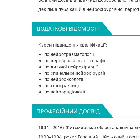
декілька публікацій в нейрохірургічної період
ДОДАТКОВІ ВІДОМОСТІ
Курси підвищення кваліфікації:
по нейротравматології
по церебральної ангіографії
по дитячої нейрохірургії
по спинальної нейрохірургії
по нейроонкології
по хіропрактиці
по нейрорадіології
ПРОФЕСІЙНИЙ ДОСВІД
1994- 2016: Житомирська обласна клінічна лі
1990-1994 роки: Головний військовий госпіта