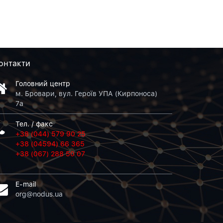
онтакти
Головний центр
м. Бровари, вул. Героїв УПА (Кирпоноса)
7а
Тел. / факс
+38 (044) 579 90 25
+38 (04594) 66 365
+38 (067) 288 50 07
E-mail
org@nodus.ua