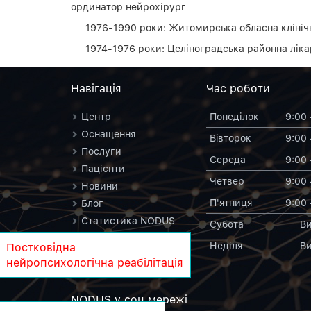
ординатор нейрохірург
1976-1990 роки: Житомирська обласна клінічн
1974-1976 роки: Целіноградська районна ліка
Навiгацiя
Час роботи
Центр
Понеділок
9:00 
Оснащення
Вiвторок
9:00 
Послуги
Середа
9:00 
Пацієнти
Четвер
9:00 
Новини
П'ятниця
9:00 
Блог
Статистика NODUS
Субота
Ви
Контакти
Неділя
Ви
Постковідна
NODUS у вікіпедії
нейропсихологічна реабілітація
NODUS у соц.мережi