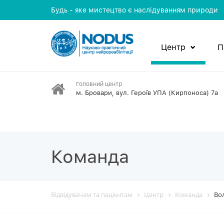
Будь - яке мистецтво є наслідуванням природи
Центр
П
Головний центр
м. Бровари, вул. Героїв УПА (Кирпоноса) 7а
Команда
Відвідувачам та пацієнтам
Центр
Команда
Во