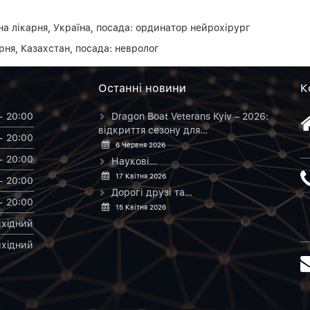
а лікарня, Україна, посада: ординатор нейрохірург
рня, Казахстан, посада: невролог
Останнi новини
К
- 20:00
Dragon Boat Veterans Kyiv – 2026:
відкриття сезону для…
- 20:00
6 Червня 2026
- 20:00
Наукові…
17 Квітня 2026
- 20:00
Дорогі друзі та…
- 20:00
15 Квітня 2026
хiдний
хiдний