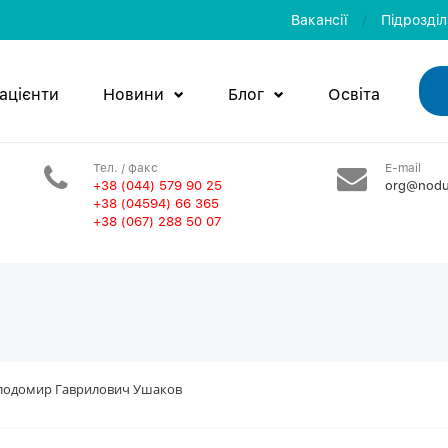
Вакансії
/
Пiдроздi
ацієнти
Новини
Блог
Освiта
Тел. / факс
E-mail
+38 (044) 579 90 25
org@nodu
+38 (04594) 66 365
+38 (067) 288 50 07
лодомир Гаврилович Ушаков