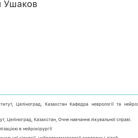
ч Ушаков
тут, Целіноград, Казахстан Кафедра неврології та нейрохі
, Целіноград, Казахстан, Очне навчання лікувальної справі.
лізацією в нейрохірургії
инальної хірургії, нейротравматології дорослих і дітей