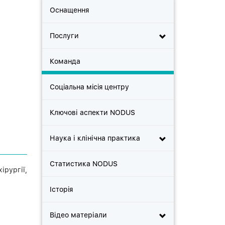
Оснащення
Послуги
Команда
Соцiальна мiсiя центру
Ключові аспекти NODUS
Наука і клінічна практика
Статистика NODUS
рургії,
Iсторiя
Відео матеріали