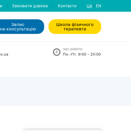
ли
/
Замовити дзвiнок
/
Контакти
UA
|
EN
Запис
Школа фізичного
на консультацiю
терапевта
Час роботи
s.ua
Пн.-Пт. 9:00 - 20:00