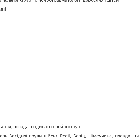
иці
карня, посада: ординатор нейрохірург
ль Західної групи військ Росії, Беліц, Німеччина, посада: ц