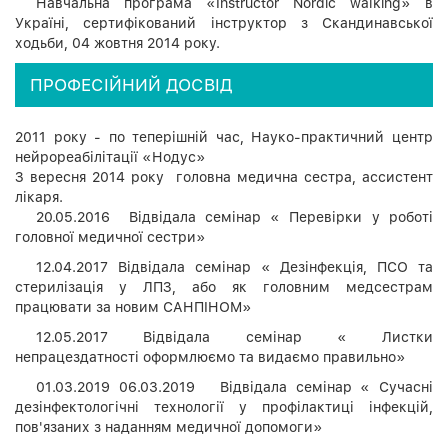
Навчальна програма «Instructor Nordic walking» в
Україні, сертифікований інструктор з Скандинавської
ходьби, 04 жовтня 2014 року.
ПРОФЕСІЙНИЙ ДОСВІД
2011 року - по теперішній час, Науко-практичний центр
нейрореабілітації «Нодус»
З вересня 2014 року головна медична сестра, ассистент
лікаря.
20.05.2016 Відвідала семінар « Перевірки у роботі
головної медичної сестри»
12.04.2017 Відвідала семінар « Дезінфекція, ПСО та
стерилізація у ЛПЗ, або як головним медсестрам
працювати за новим САНПІНОМ»
12.05.2017 Відвідала семінар « Листки
непрацездатності оформлюємо та видаємо правильно»
01.03.2019 06.03.2019 Відвідала семінар « Сучасні
дезінфектологічні технології у профілактиці інфекцій,
пов'язаних з наданням медичної допомоги»