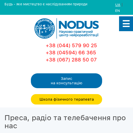
Будь - яке мистецтво є наслідуванням природи
|
UA
EN
+38 (044) 579 90 25
+38 (04594) 66 365
+38 (067) 288 50 07
Запис
на консультацiю
Школа фізичного терапевта
Преса, радіо та телебачення про
нас