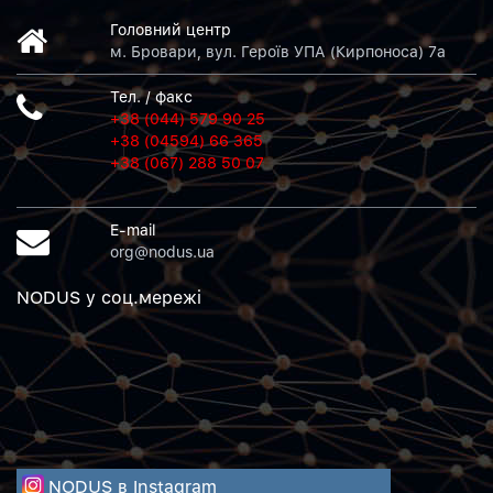
Головний центр
м. Бровари, вул. Героїв УПА (Кирпоноса) 7а
Тел. / факс
+38 (044) 579 90 25
+38 (04594) 66 365
+38 (067) 288 50 07
E-mail
org@nodus.ua
NODUS у соц.мережi
NODUS в Instagram