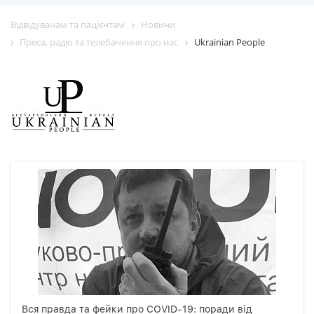
Відвідувачам та пацієнтам
Новини
Преса, радіо та телебачення про нас
Ukrainian People
Вся правда та фейки про COVID-19: поради від