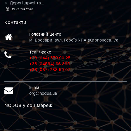
Дорогі друзі та…
15 Квітня 2026
Контакти
Головний центр
м. Бровари, вул. Героїв УПА (Кирпоноса) 7а
Тел. / факс
+38 (044) 579 90 25
+38 (04594) 66 365
+38 (067) 288 50 07
E-mail
org@nodus.ua
NODUS у соц.мережi