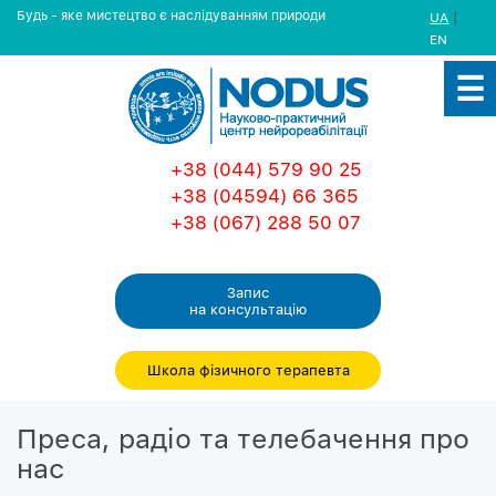
Будь - яке мистецтво є наслідуванням природи
|
UA
EN
+38 (044) 579 90 25
+38 (04594) 66 365
+38 (067) 288 50 07
Запис
на консультацiю
Школа фізичного терапевта
Преса, радіо та телебачення про
нас