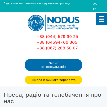
Будь - яке мистецтво є наслідуванням природи
|
UA
EN
+38 (044) 579 90 25
+38 (04594) 66 365
+38 (067) 288 50 07
Запис
на консультацiю
Школа фізичного терапевта
Преса, радіо та телебачення про
нас