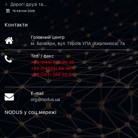
Дорогі друзі та…
15 Квітня 2026
Контакти
Головний центр
м. Бровари, вул. Героїв УПА (Кирпоноса) 7а
Тел. / факс
+38 (044) 579 90 25
+38 (04594) 66 365
+38 (067) 288 50 07
E-mail
org@nodus.ua
NODUS у соц.мережi