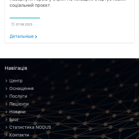
соціальний проєкт
07.08.2023
Детальнiше
Навiгацiя
Центр
Оснащення
Послуги
Пацієнти
Новини
Блог
Статистика NODUS
Контакти