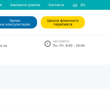
ли
/
Замовити дзвiнок
/
Контакти
UA
|
EN
Запис
Школа фізичного
на консультацiю
терапевта
Час роботи
s.ua
Пн.-Пт. 9:00 - 20:00