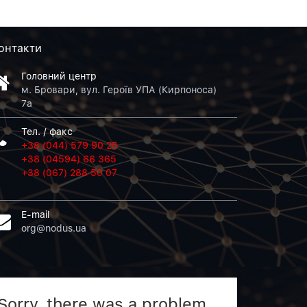
онтакти
Головний центр
м. Бровари, вул. Героїв УПА (Кирпоноса)
7а
Тел. / факс
+38 (044) 579 90 25
+38 (04594) 66 365
+38 (067) 288 50 07
E-mail
org@nodus.ua
Sorry, there was a problem.