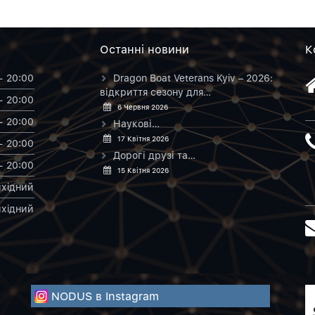
Останнi новини
К
- 20:00
Dragon Boat Veterans Kyiv – 2026:
відкриття сезону для…
- 20:00
6 Червня 2026
- 20:00
Наукові…
17 Квітня 2026
- 20:00
Дорогі друзі та…
- 20:00
15 Квітня 2026
хiдний
хiдний
NODUS в Instagram