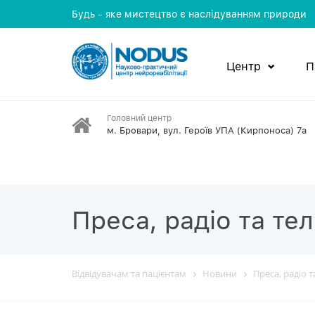
Будь - яке мистецтво є наслідуванням природи
Центр
П
Головний центр
м. Бровари, вул. Героїв УПА (Кирпоноса) 7а
Преса, радіо та те
Відвідувачам та пацієнтам
Новини
Преса, радіо 