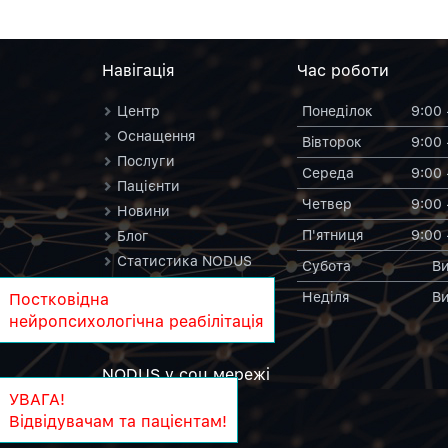
Навiгацiя
Час роботи
Центр
Понеділок
9:00 
Оснащення
Вiвторок
9:00 
Послуги
Середа
9:00 
Пацієнти
Четвер
9:00 
Новини
П'ятниця
9:00 
Блог
Статистика NODUS
Субота
Ви
Контакти
Неділя
Ви
Постковідна
NODUS у вікіпедії
нейропсихологічна реабілітація
NODUS у соц.мережi
УВАГА!
Відвідувачам та пацієнтам!