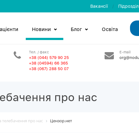
Вакансії
/
Пiдроздi
ацієнти
Новини
Блог
Освiта
Тел. / факс
E-mail
+38 (044) 579 90 25
org@nodu
+38 (04594) 66 365
+38 (067) 288 50 07
лебачення про нас
та телебачення про нас
Цензор.нет