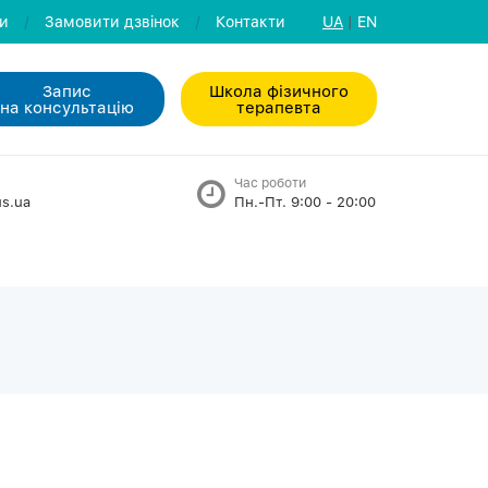
ли
/
Замовити дзвiнок
/
Контакти
UA
|
EN
Запис
Школа фізичного
на консультацiю
терапевта
Час роботи
s.ua
Пн.-Пт. 9:00 - 20:00