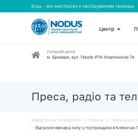
Будь - яке мистецтво є наслідуванням природи
Центр
П
Головний центр
м. Бровари, вул. Героїв УПА (Кирпоноса) 7а
Преса, радіо та те
Відвідувачам та пацієнтам
Новини
Преса, радіо 
Відгризли вівчарці лапу: у постраждалої в Княжичах 