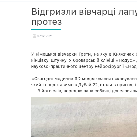
Відгризли вівчарці лап
протез
07.12.2021
У німецької вівчарки Грети, на яку в Княжичах
кінцівку. Штучну. У броварській клініці «Нодус»
науково-практичного центру нейрохірургії «Нод
«Сьогодні медичне 3D моделювання і сканування 
який і представимо в Дубай’22, стали в пригоді 
З його слів, передню лапу собачці довелося а