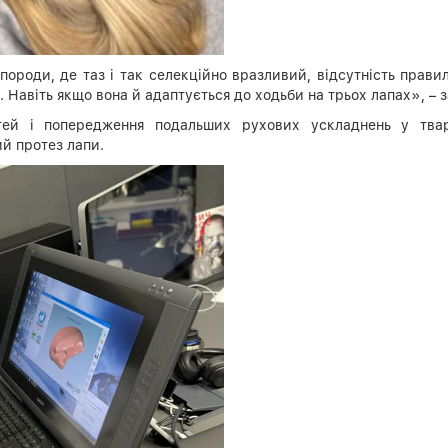
 породи, де таз і так селекційно вразливий, відсутність прав
 Навіть якщо вона й адаптується до ходьби на трьох лапах», – з
тей і попередження подальших рухових ускладнень у твар
ий протез лапи.