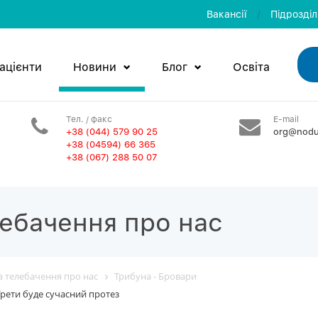
Вакансії
/
Пiдроздi
ацієнти
Новини
Блог
Освiта
Тел. / факс
E-mail
+38 (044) 579 90 25
org@nodu
+38 (04594) 66 365
+38 (067) 288 50 07
лебачення про нас
та телебачення про нас
Трибуна - Бровари
Грети буде сучасний протез