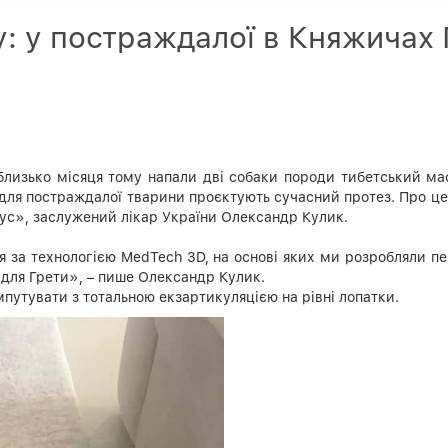
у: у постраждалої в Княжичах
 близько місяця тому напали дві собаки породи тибетський ма
 для постраждалої тварини проєктують сучасний протез. Про це
ус», заслужений лікар України Олександр Кулик.
за технологією MedTech 3D, на основі яких ми розробляли пер
і для Грети», – пише Олександр Кулик.
мпутувати з тотальною екзартикуляцією на рівні лопатки.