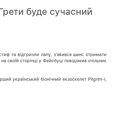
 Грети буде сучасний
стиф та відгризли лапу, з’явився шанс отримати
 на своїй сторінці у Фейсбуці повідомив очільник
ший український біонічний екзоскелет Pilgrim-I,