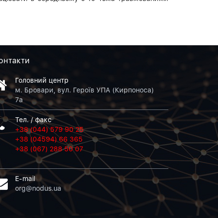
онтакти
Головний центр
м. Бровари, вул. Героїв УПА (Кирпоноса)
7а
Тел. / факс
+38 (044) 579 90 25
+38 (04594) 66 365
+38 (067) 288 50 07
E-mail
org@nodus.ua