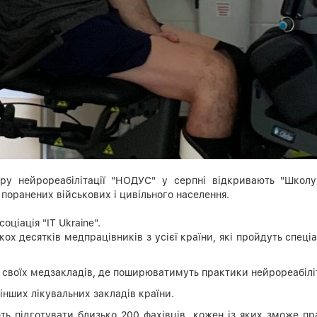
ру нейрореабілітації "НОДУС" у серпні відкривають "Школу
поранених військових і цивільного населення.
оціація "IT Ukraine".
ох десятків медпрацівників з усієї країни, які пройдуть спеці
о своїх медзакладів, де поширюватимуть практики нейрореабіліт
 інших лікувальних закладів країни.
ють підготувати близько 200 фахівців, кожен із яких зможе 