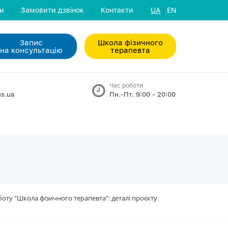
ли
/
Замовити дзвiнок
/
Контакти
UA
|
EN
Запис
Школа фізичного
на консультацiю
терапевта
Час роботи
s.ua
Пн.-Пт. 9:00 - 20:00
оту "Школа фізичного терапевта": деталі проєкту