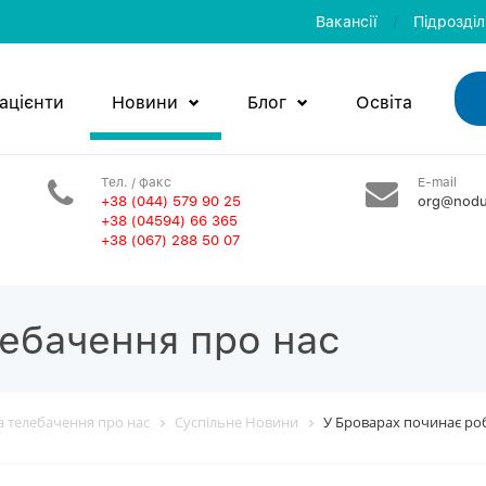
Вакансії
/
Пiдроздi
ацієнти
Новини
Блог
Освiта
Тел. / факс
E-mail
+38 (044) 579 90 25
org@nodu
+38 (04594) 66 365
+38 (067) 288 50 07
лебачення про нас
та телебачення про нас
Суспільне Новини
У Броварах починає роб