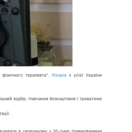
 фізичного терапевта".
Лікарів
з усієї України
альний відбір. Навчання безкоштовне і триватиме
ації.
працювати в середньому з 10-тьма травмованими