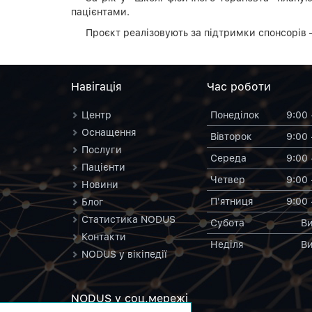
пацієнтами.
Проєкт реалізовують за підтримки спонсорів 
Навiгацiя
Час роботи
Центр
Понеділок
9:00 
Оснащення
Вiвторок
9:00 
Послуги
Середа
9:00 
Пацієнти
Четвер
9:00 
Новини
П'ятниця
9:00 
Блог
Статистика NODUS
Субота
Ви
Контакти
Неділя
Ви
NODUS у вікіпедії
NODUS у соц.мережi