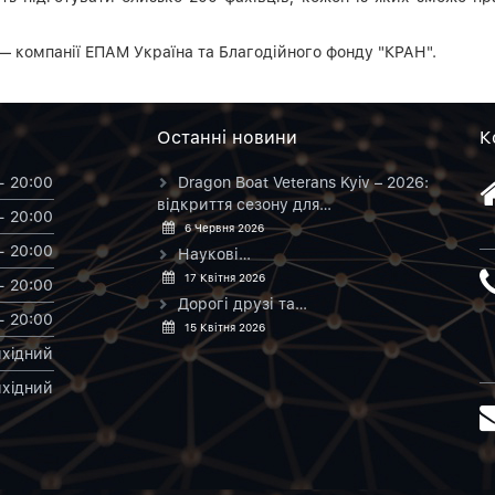
— компанії ЕПАМ Україна та Благодійного фонду "КРАН".
Останнi новини
К
- 20:00
Dragon Boat Veterans Kyiv – 2026:
відкриття сезону для…
- 20:00
6 Червня 2026
- 20:00
Наукові…
17 Квітня 2026
- 20:00
Дорогі друзі та…
- 20:00
15 Квітня 2026
хiдний
хiдний