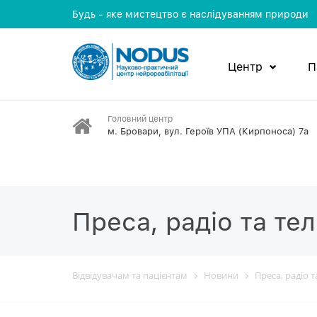
Будь - яке мистецтво є наслідуванням природи
Центр
П
Головний центр
м. Бровари, вул. Героїв УПА (Кирпоноса) 7а
Преса, радіо та те
Відвідувачам та пацієнтам
Новини
Преса, радіо 