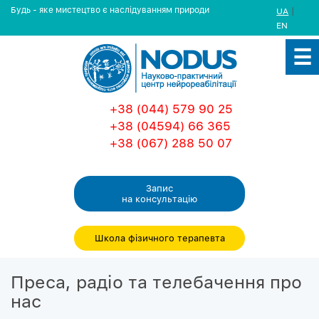
Будь - яке мистецтво є наслідуванням природи
|
UA
EN
+38 (044) 579 90 25
+38 (04594) 66 365
+38 (067) 288 50 07
Запис
на консультацiю
Школа фізичного терапевта
Преса, радіо та телебачення про
нас