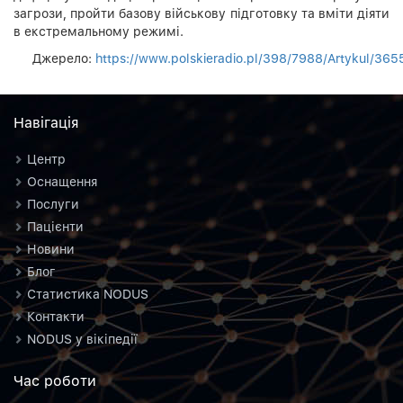
загрози, пройти базову військову підготовку та вміти діяти
в екстремальному режимі.
Джерело:
https://www.polskieradio.pl/398/7988/Arty
Навiгацiя
Центр
Оснащення
Послуги
Пацієнти
Новини
Блог
Статистика NODUS
Контакти
NODUS у вікіпедії
Час роботи