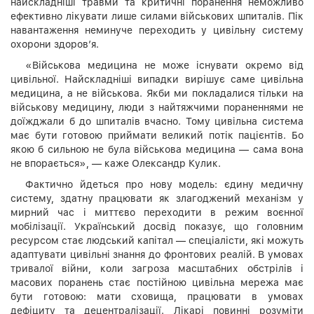
найскладніші травми та критичні поранення неможливо
ефективно лікувати лише силами військових шпиталів. Пік
навантаження неминуче переходить у цивільну систему
охорони здоров’я.
«Військова медицина не може існувати окремо від
цивільної. Найскладніші випадки вирішує саме цивільна
медицина, а не військова. Якби ми покладалися тільки на
військову медицину, люди з найтяжчими пораненнями не
доїжджали б до шпиталів вчасно. Тому цивільна система
має бути готовою приймати великий потік пацієнтів. Бо
якою б сильною не була військова медицина — сама вона
не впорається», — каже Олександр Кулик.
Фактично йдеться про нову модель: єдину медичну
систему, здатну працювати як злагоджений механізм у
мирний час і миттєво переходити в режим воєнної
мобілізації. Український досвід показує, що головним
ресурсом стає людський капітал — спеціалісти, які можуть
адаптувати цивільні знання до фронтових реалій. В умовах
тривалої війни, коли загроза масштабних обстрілів і
масових поранень стає постійною цивільна мережа має
бути готовою: мати сховища, працювати в умовах
дефіциту та децентралізації. Лікарі повинні розуміти