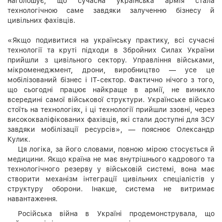
наголошує, що сучасна українська армія стала
технологічною саме завдяки залученню бізнесу й
цивільних фахівців.
«Якщо подивитися на українську практику, всі сучасні
технології та круті підходи в Збройних Силах України
прийшли з цивільного сектору. Управління військами,
мікроменеджмент, дрони, виробництво — усе це
мобілізований бізнес і IT-сектор. Фактично нічого з того,
що сьогодні працює найкраще в армії, не виникло
всередині самої військової структури. Українське військо
стоїть на технологіях, і ці технології прийшли ззовні, через
висококваліфікованих фахівців, які стали доступні для ЗСУ
завдяки мобілізації ресурсів», — пояснює Олександр
Кулик.
Ця логіка, за його словами, повною мірою стосується й
медицини. Якщо країна не має внутрішнього кадрового та
технологічного резерву у військовій системі, вона має
створити механізм інтеграції цивільних спеціалістів у
структуру оборони. Інакше, система не витримає
навантаження.
Російська війна в Україні продемонструвала, що