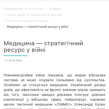
Відвідувачам та пацієнтам
Новини
Преса, радіо та телебачення про нас
Польське радіо для України
Медицина — стратегічний ресурс у війні
Медицина — стратегічний
ресурс у війні
03.03.2026
Повномасштабна війна показала, що жодна військова
система не може існувати ізольовано від суспільства.
Особливо це стосується медицини. Український досвід
довів, що ефективність на фронті значною мірою залежить
від того, наскільки швидко держава інтегрує цивільні
компетенції у військову сферу. Нейрохірург, керівник
школи тактичної медицини «CIMMIC» Олександр Кулик