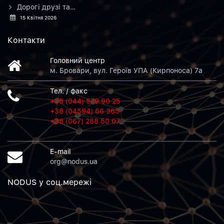
Дорогі друзі та…
15 Квітня 2026
Контакти
Головний центр
м. Бровари, вул. Героїв УПА (Кирпоноса) 7а
Тел. / факс
+38 (044) 579 90 25
+38 (04594) 66 365
+38 (067) 288 50 07
E-mail
org@nodus.ua
NODUS у соц.мережi