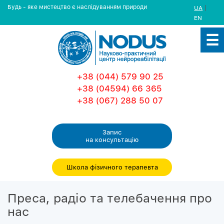
Будь - яке мистецтво є наслідуванням природи
|
UA
EN
+38 (044) 579 90 25
+38 (04594) 66 365
+38 (067) 288 50 07
Запис
на консультацiю
Школа фізичного терапевта
Преса, радіо та телебачення про
нас