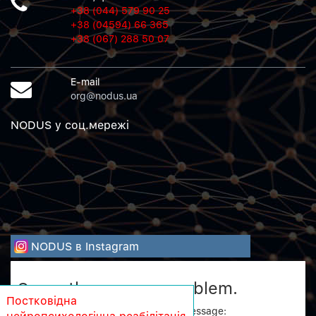
+38 (044) 579 90 25
+38 (04594) 66 365
+38 (067) 288 50 07
E-mail
org@nodus.ua
NODUS у соц.мережi
NODUS в Instagram
Sorry, there was a problem.
Постковідна
Twitter returned the following error message: