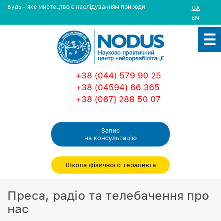
Будь - яке мистецтво є наслідуванням природи
|
UA
EN
+38 (044) 579 90 25
+38 (04594) 66 365
+38 (067) 288 50 07
Запис
на консультацiю
Школа фізичного терапевта
Преса, радіо та телебачення про
нас