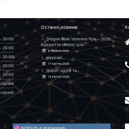
Останнi новини
К
- 20:00
Dragon Boat Veterans Kyiv – 2026:
відкриття сезону для…
- 20:00
6 Червня 2026
- 20:00
Наукові…
17 Квітня 2026
- 20:00
Дорогі друзі та…
- 20:00
15 Квітня 2026
хiдний
хiдний
NODUS в Instagram