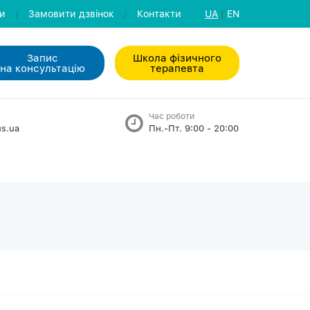
ли
/
Замовити дзвiнок
/
Контакти
UA
|
EN
Запис
Школа фізичного
на консультацiю
терапевта
Час роботи
s.ua
Пн.-Пт. 9:00 - 20:00