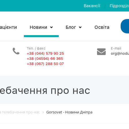
Вакансії
/
Пiдроздi
ацієнти
Новини
Блог
Освiта
Тел. / факс
E-mail
+38 (044) 579 90 25
org@nodu
+38 (04594) 66 365
+38 (067) 288 50 07
лебачення про нас
та телебачення про нас
Gorsovet - Новини Дніпра