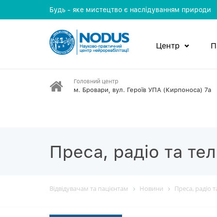
Будь - яке мистецтво є наслідуванням природи
Центр
П
Головний центр
м. Бровари, вул. Героїв УПА (Кирпоноса) 7а
Преса, радіо та те
Відвідувачам та пацієнтам
Новини
Преса, радіо 