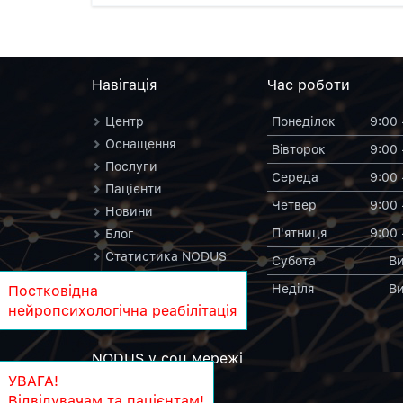
Навiгацiя
Час роботи
Центр
Понеділок
9:00 
Оснащення
Вiвторок
9:00 
Послуги
Середа
9:00 
Пацієнти
Четвер
9:00 
Новини
П'ятниця
9:00 
Блог
Статистика NODUS
Субота
Ви
Контакти
Неділя
Ви
Постковідна
NODUS у вікіпедії
нейропсихологічна реабілітація
NODUS у соц.мережi
УВАГА!
Відвідувачам та пацієнтам!