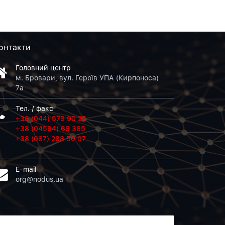
онтакти
Головний центр
м. Бровари, вул. Героїв УПА (Кирпоноса)
7а
Тел. / факс
+38 (044) 579 90 25
+38 (04594) 66 365
+38 (067) 288 50 07
E-mail
org@nodus.ua