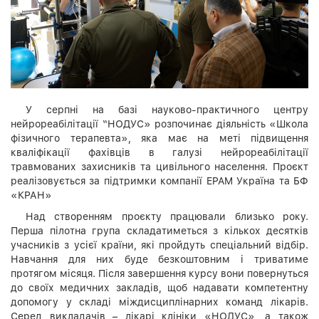
У серпні на базі науково-практичного центру
нейрореабілітації “НОДУС» розпочинає діяльність «Школа
фізичного терапевта», яка має на меті підвищення
кваліфікації фахівців в галузі нейрореабілітації
травмованих захисників та цивільного населення. Проєкт
реалізовується за підтримки компанії EPAM Україна та БФ
«КРАН»
Над створенням проєкту працювали близько року.
Перша пілотна група складатиметься з кількох десятків
учасників з усієї країни, які пройдуть спеціальний відбір.
Навчання для них буде безкоштовним і триватиме
протягом місяця. Після завершення курсу вони повернуться
до своїх медичних закладів, щоб надавати компетентну
допомогу у складі міждисциплінарних команд лікарів.
Серед викладачів – лікарі клініки «НОДУС», а також