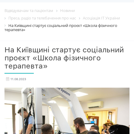
Відвідувачам та пацієнтам
Новини
Преса, радіо та телебачення про нас
Асоціація ІТ України
На Київщині стартує соціальний проєкт «Школа фізичного
терапевта»
На Київщині стартує соціальний
проєкт «Школа фізичного
терапевта»
11.08.2023