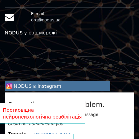
E-mail
org@nodus.ua
NODUS у соц.мережi
NODUS в Instagram
Sorry, there was a problem.
Постковідна
Twitter returned the following error message:
нейропсихологічна реабілітація
Could not authenticate you.
Tweets
@NODUS17512737
by