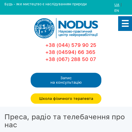
Будь - яке мистецтво є наслідуванням природи
|
UA
EN
+38 (044) 579 90 25
+38 (04594) 66 365
+38 (067) 288 50 07
Запис
на консультацiю
Школа фізичного терапевта
Преса, радіо та телебачення про
нас