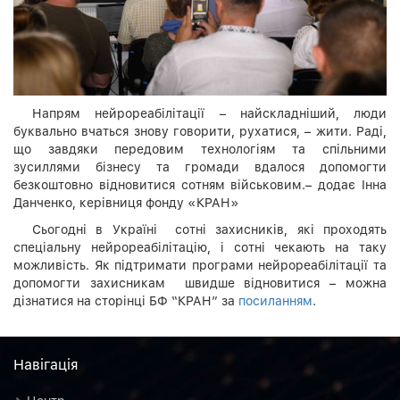
Напрям нейрореабілітації – найскладніший, люди
буквально вчаться знову говорити, рухатися, – жити. Раді,
що завдяки передовим технологіям та спільними
зусиллями бізнесу та громади вдалося допомогти
безкоштовно відновитися сотням військовим.– додає Інна
Данченко, керівниця фонду «КРАН»
Сьогодні в Україні сотні захисників, які проходять
спеціальну нейрореабілітацію, і сотні чекають на таку
можливість. Як підтримати програми нейрореабілітації та
допомогти захисникам швидше відновитися – можна
дізнатися на сторінці БФ “КРАН” за
посиланням
.
Навiгацiя