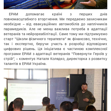
EPAM допомагає країні з перших днів
повномасштабного вторгнення. Ми передаємо захисникам
необхідне – від евакуаційних автомобілів до наплічників
парамедиків. Але не менш важлива потреба в адаптації
ветеранів та нейрореабілітації. Саме тому ми підтримуємо
старт “Школи фізичного терапевта” як фінансово, технічно,
так і експертно, беручи участь в розробці відповідних
цифрових рішень. Ця ініціатива є частиною комплексної
програми EPAM з адаптації ветеранів “Повернути Героїв у
стрій”, – коментує Наталя Колядко, директорка з розвитку
талантів в EPAM Україна.