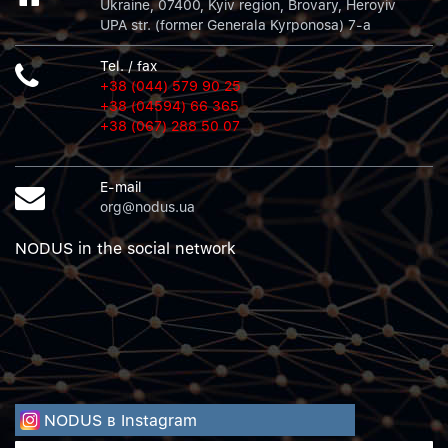
Ukraine, 07400, Kyiv region, Brovary, Heroyiv
UPA str. (former Generala Kyrponosa) 7-a
Tel. / fax
+38 (044) 579 90 25
+38 (04594) 66 365
+38 (067) 288 50 07
E-mail
org@nodus.ua
NODUS in the social network
NODUS в Instagram