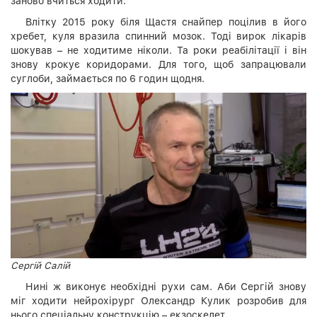
заново вчиться ходити.
Влітку 2015 року біля Щастя снайпер поцілив в його
хребет, куля вразила спинний мозок. Тоді вирок лікарів
шокував – не ходитиме ніколи. Та роки реабілітації і він
знову крокує коридорами. Для того, щоб запрацювали
суглоби, займається по 6 годин щодня.
Сергій Салій
Нині ж виконує необхідні рухи сам. Аби Сергій знову
міг ходити нейрохірург Олександр Кулик розробив для
нього спеціальну конструкцію – екзоскелет.