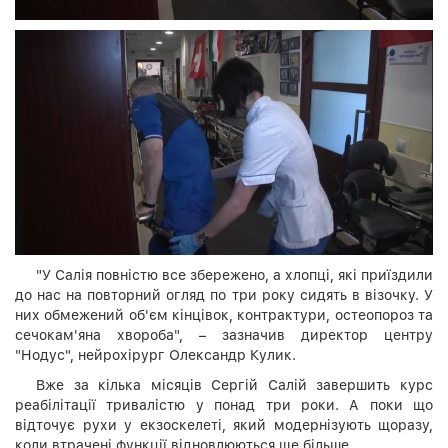
"У Салія повністю все збережено, а хлопці, які приїздили
до нас на повторний огляд по три року сидять в візочку. У
них обмежений об'єм кінцівок, контрактури, остеопороз та
сечокам'яна хвороба", – зазначив директор центру
"Нодус", нейрохірург Олександр Кулик.
Вже за кілька місяців Сергій Салій завершить курс
реабілітації тривалістю у понад три роки. А поки що
відточує рухи у екзоскелеті, який модернізують щоразу,
коли втрачені функції відновлюються ще більше.