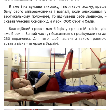
Я вже і на вулицю виходжу, і по лікарні ходжу, краще
бачу свого співрозмовника і взагалі, коли знаходишся у
вертикальному положенні, то відчуваєш себе людиною, –
сказав учасник бойових дій у зоні ООС Сергій Салій.
Благодійний проєкт для бійців у приватній клініці діє
вже 5 років. За цей час тут безкоштовно пролікували понад
260 поранених. Для того, щоб пацієнт з такою травмою
встав з візка – вперше в Україні.