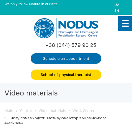
We only follow Nature in our arts
|
UA
EN
+38 (044) 579 90 25
Schedule an appointment
School of physical therapist
Video materials
Main
Centre
Video materials
Work Center
Знову почав ходити: мотивуюча історія українського
захисника