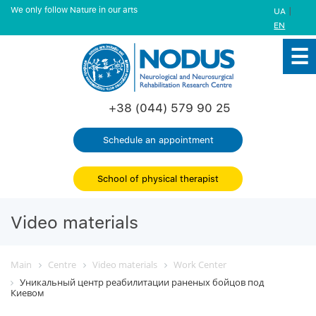
We only follow Nature in our arts
|
UA
EN
+38 (044) 579 90 25
Schedule an appointment
School of physical therapist
Video materials
Main
Centre
Video materials
Work Center
Уникальный центр реабилитации раненых бойцов под
Киевом