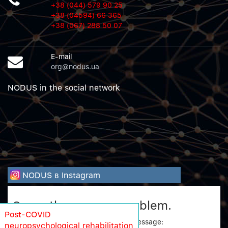
+38 (044) 579 90 25
+38 (04594) 66 365
+38 (067) 288 50 07
E-mail
org@nodus.ua
NODUS in the social network
NODUS в Instagram
Sorry, there was a problem.
Post-COVID
Twitter returned the following error message:
neuropsychological rehabilitation