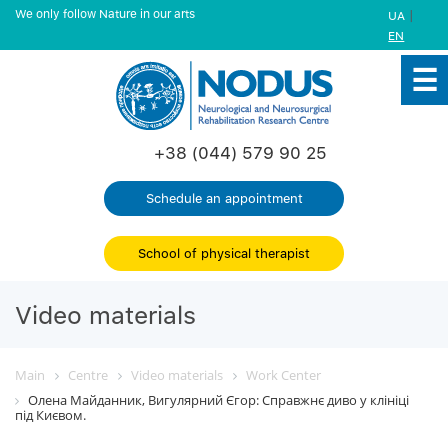
We only follow Nature in our arts
|
UA
EN
+38 (044) 579 90 25
Schedule an appointment
School of physical therapist
Video materials
Main
Centre
Video materials
Work Center
Олена Майданник, Вигулярний Єгор: Справжнє диво у клініці
під Києвом.