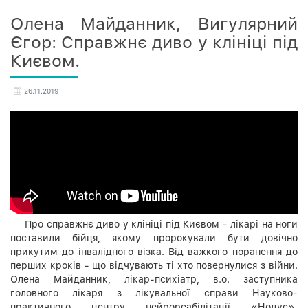
Олена Майданник, Вигулярний
Єгор: Справжнє диво у клініці під
Києвом.
26.11.2019
Про справжнє диво у клініці під Києвом - лікарі на ноги
поставили бійця, якому пророкували бути довічно
прикутим до інвалідного візка. Від важкого поранення до
перших кроків - що відчувають ті хто повернулися з війни.
Олена Майданник, лікар-психіатр, в.о. заступника
головного лікаря з лікувальної справи Науково-
практичного центру нейрореабілітації «Нодус».