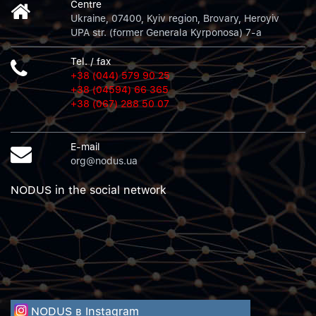
Centre
Ukraine, 07400, Kyiv region, Brovary, Heroyiv
UPA str. (former Generala Kyrponosa) 7-a
Tel. / fax
+38 (044) 579 90 25
+38 (04594) 66 365
+38 (067) 288 50 07
E-mail
org@nodus.ua
NODUS in the social network
NODUS в Instagram