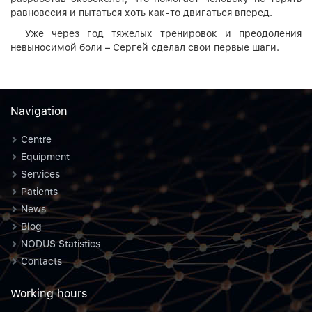
равновесия и пытаться хоть как-то двигаться вперед.
Уже через год тяжелых тренировок и преодоления
невыносимой боли – Сергей сделал свои первые шаги.
Navigation
Centre
Equipment
Services
Patients
News
Blog
NODUS Statistics
Contacts
Working hours