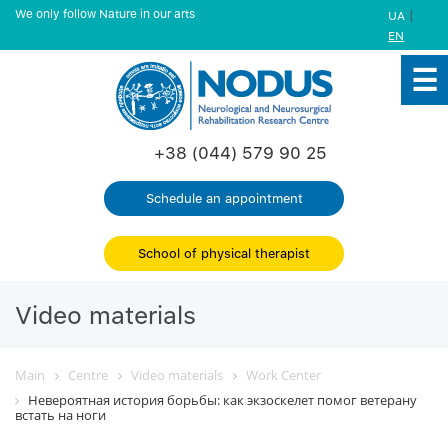
We only follow Nature in our arts
|
UA
EN
+38 (044) 579 90 25
Schedule an appointment
School of physical therapist
Video materials
Main
Centre
Video materials
Work Center
Невероятная история борьбы: как экзоскелет помог ветерану
встать на ноги