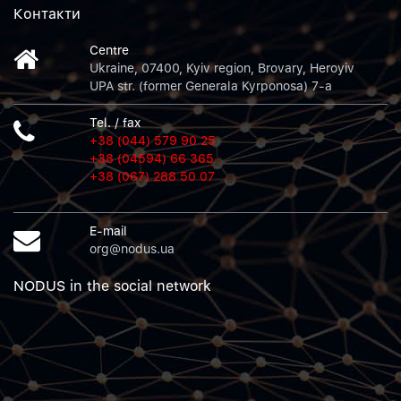
Контакти
Centre
Ukraine, 07400, Kyiv region, Brovary, Heroyiv
UPA str. (former Generala Kyrponosa) 7-a
Tel. / fax
+38 (044) 579 90 25
+38 (04594) 66 365
+38 (067) 288 50 07
E-mail
org@nodus.ua
NODUS in the social network